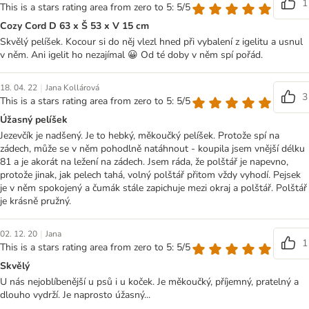
1
This is a stars rating area from zero to 5: 5/5
Cozy Cord D 63 x Š 53 x V 15 cm
Skvělý pelíšek. Kocour si do něj vlezl hned při vybalení z igelitu a usnul
v něm. Ani igelit ho nezajímal 😀 Od té doby v něm spí pořád.
|
18. 04. 22
Jana Kollárová
3
This is a stars rating area from zero to 5: 5/5
Úžasný pelíšek
Jezevčík je nadšený. Je to hebký, měkoučký pelíšek. Protože spí na
zádech, může se v něm pohodlně natáhnout - koupila jsem vnější délku
81 a je akorát na ležení na zádech. Jsem ráda, že polštář je napevno,
protože jinak, jak pelech tahá, volný polštář přitom vždy vyhodí. Pejsek
je v něm spokojený a čumák stále zapichuje mezi okraj a polštář. Polštář
je krásně pružný.
|
02. 12. 20
Jana
1
This is a stars rating area from zero to 5: 5/5
Skvělý
U nás nejoblíbenější u psů i u koček. Je měkoučký, příjemný, pratelný a
dlouho vydrží. Je naprosto úžasný...