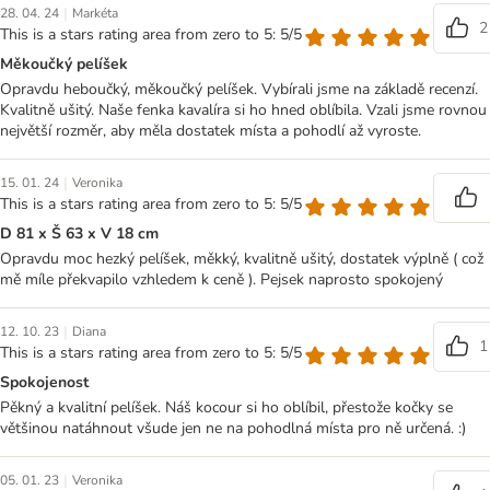
|
28. 04. 24
Markéta
2
This is a stars rating area from zero to 5: 5/5
Měkoučký pelíšek
Opravdu heboučký, měkoučký pelíšek. Vybírali jsme na základě recenzí.
Kvalitně ušitý. Naše fenka kavalíra si ho hned oblíbila. Vzali jsme rovnou
největší rozměr, aby měla dostatek místa a pohodlí až vyroste.
|
15. 01. 24
Veronika
This is a stars rating area from zero to 5: 5/5
D 81 x Š 63 x V 18 cm
Opravdu moc hezký pelíšek, měkký, kvalitně ušitý, dostatek výplně ( což
mě míle překvapilo vzhledem k ceně ). Pejsek naprosto spokojený
|
12. 10. 23
Diana
1
This is a stars rating area from zero to 5: 5/5
Spokojenost
Pěkný a kvalitní pelíšek. Náš kocour si ho oblíbil, přestože kočky se
většinou natáhnout všude jen ne na pohodlná místa pro ně určená. :)
|
05. 01. 23
Veronika