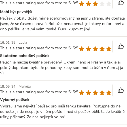
This is a stars rating area from zero to 5: 3/5
Mohl být pevnější
Pelíšek v obalu došel mírně zdeformovaný na jednu stranu, ale doufala
jsem, že se časem narovná. Bohužel nenarovnal, je takový neforemný a
dno pelíšku je velmi velmi tenké. Budu kupovat jiný.
|
16. 01. 25
Lucia
This is a stars rating area from zero to 5: 5/5
Skutočne pohodlný pelíšek
Pelech je naozaj kvalitne prevedený. Okrem iného je krásny a tak je aj
pekný doplnkom bytu. Je pohodlný, keby som mohla ležím v ňom aj ja
:-)
|
18. 05. 24
Markéta
This is a stars rating area from zero to 5: 5/5
Výborný pelíšek
Vybrali jsme největší pelíšek pro naši fenku kavalíra. Postupně do něj
doroste, jinde nespí, je v něm pořád, hned si pelíšek oblíbila. Je kvalitně
ušitý, příjemný. Za nás nejlepší volba!