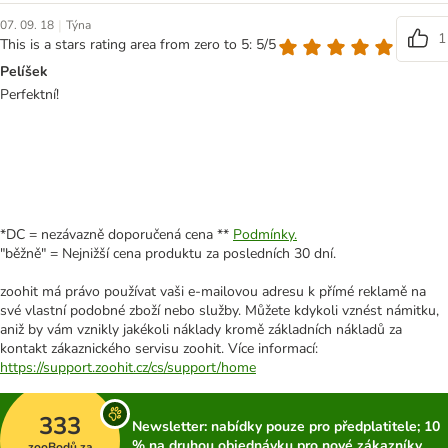
|
07. 09. 18
Týna
1
This is a stars rating area from zero to 5: 5/5
Pelíšek
Perfektní!
*DC = nezávazně doporučená cena **
Podmínky.
"běžně" = Nejnižší cena produktu za posledních 30 dní.
zoohit má právo používat vaši e-mailovou adresu k přímé reklamě na
své vlastní podobné zboží nebo služby. Můžete kdykoli vznést námitku,
aniž by vám vznikly jakékoli náklady kromě základních nákladů za
kontakt zákaznického servisu zoohit. Více informací:
https://support.zoohit.cz/cs/support/home
333
Newsletter: nabídky pouze pro předplatitele; 10
% na druhou objednávku pro nové zákazníky
zooBodů za