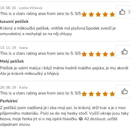
|
19. 08. 20
Lenka Vlčková
2
This is a stars rating area from zero to 5: 5/5
luxusní pelíšek
Krásný a měkoučký pelíšek, vnitřek má plyšový.Spodek zvenčí je
omyvatelný a nechytají se na něj chlupy.
|
13. 11. 19
Ivana
This is a stars rating area from zero to 5: 5/5
Malý pelíšek
Pelíšek je velmi malý,a i když máme hodně malého pejska, je mu akorát
Ale je krásně měkoučký a hřejivý.
|
28. 08. 19
Karla
This is a stars rating area from zero to 5: 5/5
Perfektní
Z pelíšků jsem nadšená já i oba moji psi. Je krásný, drží tvar a je z moc
příjemného materiálu. Psici se do nej hezky stočí. Vyšší okraje jsou taky
bezva, moje fenka jrt si o nej opírá hlavičku 😂 Až doslouzi, určitě
objednam znovu.