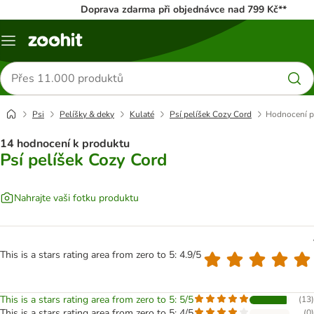
Doprava zdarma při objednávce nad 799 Kč**
Menu
Hledat
produkty
Psi
Pelíšky & deky
Kulaté
Psí pelíšek Cozy Cord
Hodnocení p
14 hodnocení k produktu
Psí pelíšek Cozy Cord
Nahrajte vaši fotku produktu
This is a stars rating area from zero to 5: 4.9/5
This is a stars rating area from zero to 5: 5/5
(
13
)
This is a stars rating area from zero to 5: 4/5
(
0
)