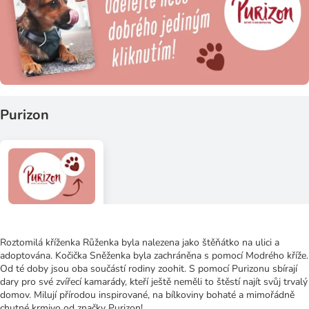
Purizon
Roztomilá kříženka Růženka byla nalezena jako štěňátko na ulici a
adoptována. Kočička Sněženka byla zachráněna s pomocí Modrého kříže.
Od té doby jsou oba součástí rodiny zoohit. S pomocí Purizonu sbírají
dary pro své zvířecí kamarády, kteří ještě neměli to štěstí najít svůj trvalý
domov. Milují přírodou inspirované, na bílkoviny bohaté a mimořádně
chutné krmivo od značky Purizon!