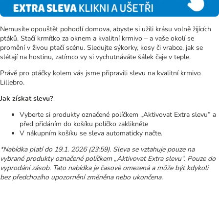
Nemusíte opouštět pohodlí domova, abyste si užili krásu volně žijících
ptáků. Stačí krmítko za oknem a kvalitní krmivo – a vaše okolí se
promění v živou ptačí scénu. Sledujte sýkorky, kosy či vrabce, jak se
slétají na hostinu, zatímco vy si vychutnáváte šálek čaje v teple.
Právě pro ptáčky kolem vás jsme připravili slevu na kvalitní krmivo
Lillebro.
Jak získat slevu?
Vyberte si produkty označené políčkem „Aktivovat Extra slevu“ a
před přidáním do košíku políčko zaklikněte
V nákupním košíku se sleva automaticky načte.
*Nabídka platí do 19.1. 2026 (23:59). Sleva se vztahuje pouze na
vybrané produkty označené políčkem „Aktivovat Extra slevu“. Pouze do
vyprodání zásob. Tato nabídka je časově omezená a může být kdykoli
bez předchozího upozornění změněna nebo ukončena.