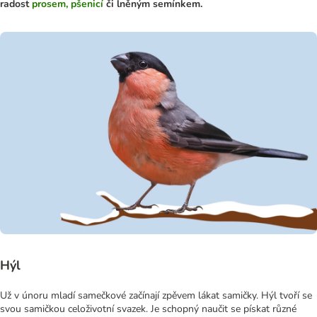
radost
prosem, pšenicí
či lněným semínkem.
Hýl
Už v únoru mladí samečkové začínají zpěvem lákat samičky. Hýl tvoří se
svou samičkou celoživotní svazek. Je schopný naučit se pískat různé