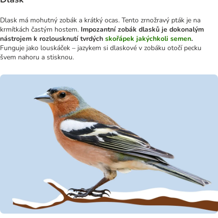
Dlask má mohutný zobák a krátký ocas. Tento zrnožravý pták je na
krmítkách častým hostem.
Impozantní zobák dlasků je dokonalým
nástrojem k rozlousknutí tvrdých
skořápek jakýchkoli semen
.
Funguje jako louskáček – jazykem si dlaskové v zobáku otočí pecku
švem nahoru a stisknou.