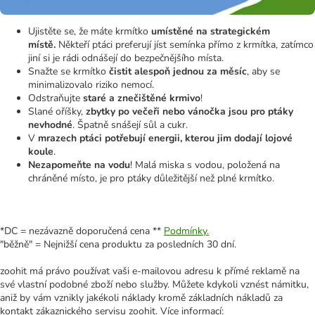
Ujistěte se, že máte krmítko
umístěné na strategickém
místě.
Někteří ptáci preferují jíst semínka přímo z krmítka, zatímco
jiní si je rádi odnášejí do bezpečnějšího místa.
Snažte se krmítko
čistit alespoň jednou za měsíc
, aby se
minimalizovalo riziko nemocí.
Odstraňujte
staré a znečištěné krmivo
!
Slané oříšky,
zbytky po večeři nebo vánočka jsou pro ptáky
nevhodné
. Špatně snášejí sůl a cukr.
V
mrazech ptáci potřebují energii, kterou jim dodají lojové
koule
.
Nezapomeňte na vodu
! Malá miska s vodou, položená na
chráněné místo, je pro ptáky důležitější než plné krmítko.
*DC = nezávazně doporučená cena **
Podmínky.
"běžně" = Nejnižší cena produktu za posledních 30 dní.
zoohit má právo používat vaši e-mailovou adresu k přímé reklamě na
své vlastní podobné zboží nebo služby. Můžete kdykoli vznést námitku,
aniž by vám vznikly jakékoli náklady kromě základních nákladů za
kontakt zákaznického servisu zoohit. Více informací: