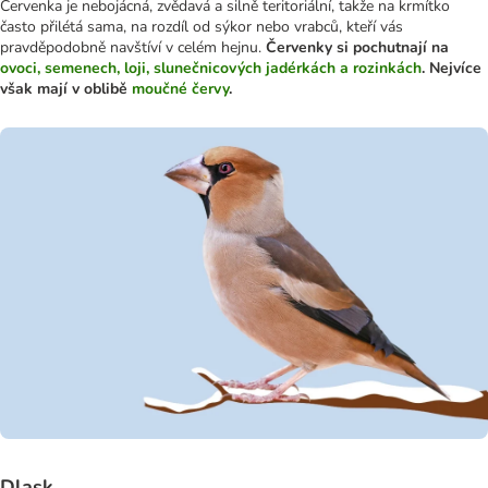
Červenka je nebojácná, zvědavá a silně teritoriální, takže na krmítko
často přilétá sama, na rozdíl od sýkor nebo vrabců, kteří vás
pravděpodobně navštíví v celém hejnu.
Červenky si pochutnají na
ovoci, semenech, loji, slunečnicových jadérkách a rozinkách
. Nejvíce
však mají v oblibě
moučné červy
.
Dlask