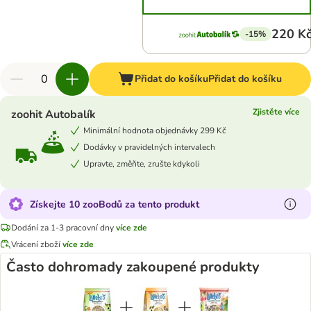
220 K
-15%
Přidat do košíku
Přidat do košíku
Zjistěte více
zoohit Autobalík
Minimální hodnota objednávky 299 Kč
Dodávky v pravidelných intervalech
Upravte, změňte, zrušte kdykoli
Získejte 10 zooBodů za tento produkt
Dodání za 1-3 pracovní dny
více zde
Vrácení zboží
více zde
Často dohromady zakoupené produkty