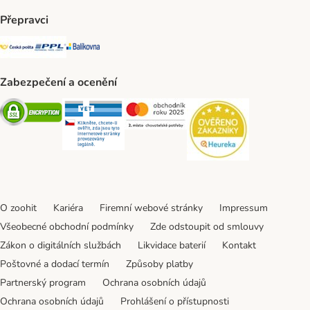
Přepravci
Česká pošta Shipping Method
PPL Shipping Method
Balíkovna Shipping Method
Zabezpečení a ocenění
Security
Security
Security
Security
O zoohit
Kariéra
Firemní webové stránky
Impressum
Všeobecné obchodní podmínky
Zde odstoupit od smlouvy
Zákon o digitálních službách
Likvidace baterií
Kontakt
Poštovné a dodací termín
Způsoby platby
Partnerský program
Ochrana osobních údajů
Ochrana osobních údajů
Prohlášení o přístupnosti