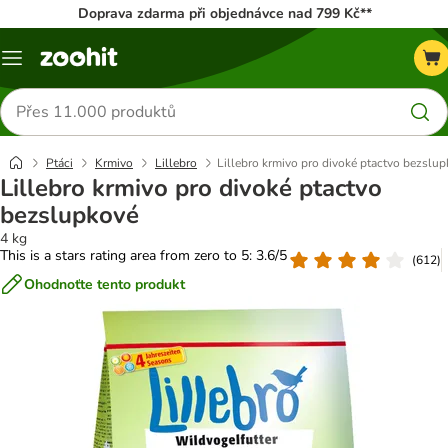
Doprava zdarma při objednávce nad 799 Kč**
Menu
Hledat
produkty
Ptáci
Krmivo
Lillebro
Lillebro krmivo pro divoké ptactvo bezslu
Lillebro krmivo pro divoké ptactvo
bezslupkové
4 kg
This is a stars rating area from zero to 5: 3.6/5
(
612
)
Ohodnoťte tento produkt