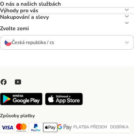
O nás a našich službách
Výhody pro vás
Nakupování a slevy
Zvolte zemi
Česká republika / cs
Způsoby platby
PLATBA PŘEDEM
DOBÍRKA
PLATBA PŘEDEM Payment Met
DOBÍRKA Pa
Visa Payment Method
Mastercard Payment Method
PayPal Payment Method
Apple pay Payment Method
GooglePay Payment Method