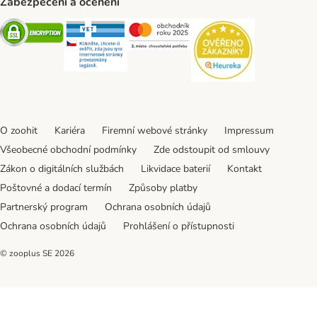
Zabezpečení a ocenění
Security
Security
Security
Security
O zoohit
Kariéra
Firemní webové stránky
Impressum
Všeobecné obchodní podmínky
Zde odstoupit od smlouvy
Zákon o digitálních službách
Likvidace baterií
Kontakt
Poštovné a dodací termín
Způsoby platby
Partnerský program
Ochrana osobních údajů
Ochrana osobních údajů
Prohlášení o přístupnosti
© zooplus SE
2026