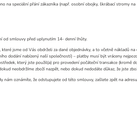
 na speciální přání zákazníka (např. osobní obojky, škrábací stromy na za
ní od smlouvy před uplynutím 14- denní lhůty.
 které jsme od Vás obdrželi za dané objednávky, a to včetně nákladů n
ního dodání nabízený naší společností) – platby musí být vráceny nejpoz
tředek, který jste použil(a) pro provedení počáteční transakce (kromě do
okud neobdržíme zboží nazpět, nebo dokud nedodáte důkaz, že jste zboží
dy nám oznámíte, že odstupujete od této smlouvy, zašlete zpět na adresu