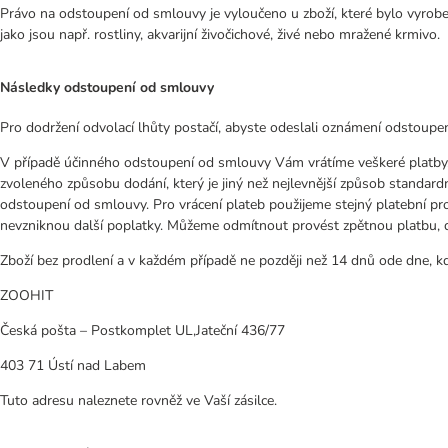
Právo na odstoupení od smlouvy je vyloučeno u zboží, které bylo vyrobeno
jako jsou např. rostliny, akvarijní živočichové, živé nebo mražené krmivo.
Následky odstoupení od smlouvy
Pro dodržení odvolací lhůty postačí, abyste odeslali oznámení odstoupe
V případě účinného odstoupení od smlouvy Vám vrátíme veškeré platby,
zvoleného způsobu dodání, který je jiný než nejlevnější způsob standard
odstoupení od smlouvy. Pro vrácení plateb použijeme stejný platební pros
nevzniknou další poplatky. Můžeme odmítnout provést zpětnou platbu, d
Zboží bez prodlení a v každém případě ne později než 14 dnů ode dne, k
ZOOHIT
Česká pošta – Postkomplet UL,Jateční 436/77
403 71 Ústí nad Labem
Tuto adresu naleznete rovněž ve Vaší zásilce.