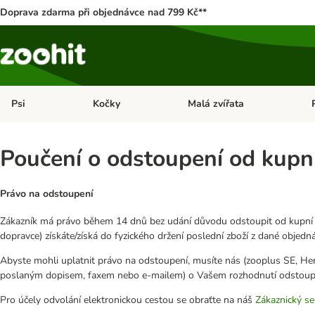
Doprava zdarma při objednávce nad 799 Kč**
Psi
Kočky
Malá zvířata
Otevřít menu: Psi
Otevřít menu: Kočky
Ote
Poučení o odstoupení od kupn
Právo na odstoupení
Zákazník má právo během 14 dnů bez udání důvodu odstoupit od kupní s
dopravce) získáte/získá do fyzického držení poslední zboží z dané objedn
Abyste mohli uplatnit právo na odstoupení, musíte nás (zooplus SE, H
poslaným dopisem, faxem nebo e-mailem) o Vašem rozhodnutí odstoupi
Pro účely odvolání elektronickou cestou se obraťte na náš
Zákaznický se