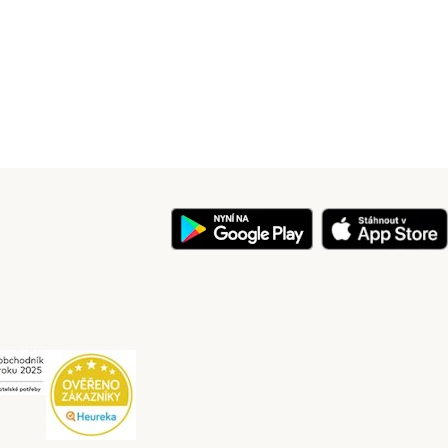
y
Security
Security