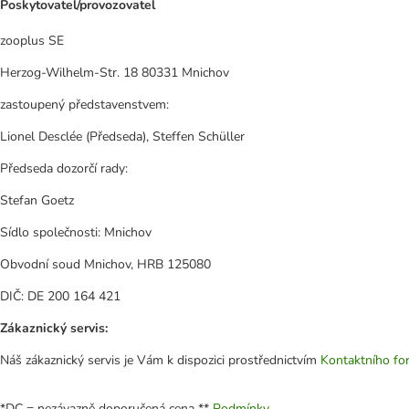
Poskytovatel/provozovatel
zooplus SE
Herzog-Wilhelm-Str. 18 80331 Mnichov
zastoupený představenstvem:
Lionel Desclée (Předseda), Steffen Schüller
Předseda dozorčí rady:
Stefan Goetz
Sídlo společnosti: Mnichov
Obvodní soud Mnichov, HRB 125080
DIČ: DE 200 164 421
Zákaznický servis:
Náš zákaznický servis je Vám k dispozici prostřednictvím
Kontaktního fo
*DC = nezávazně doporučená cena **
Podmínky.