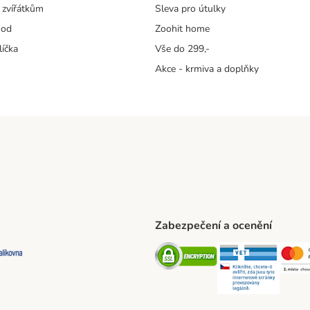
 zvířátkům
Sleva pro útulky
hod
Zoohit home
líčka
Vše do 299,-
Akce - krmiva a doplňky
Zabezpečení a ocenění
ta Shipping Method
L Shipping Method
Balíkovna Shipping Method
Security
Securit