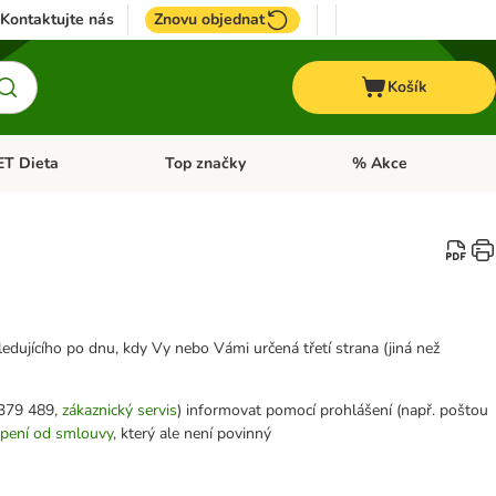
Kontaktujte nás
Znovu objednat
Košík
ET Dieta
Top značky
% Akce
t menu: Koně
Otevřít menu: + VET Dieta
Otevřít menu: Top znač
jícího po dnu, kdy Vy nebo Vámi určená třetí strana (jiná než
 379 489,
zákaznický servis
) informovat pomocí prohlášení (např. poštou
upení od smlouvy
, který ale není povinný