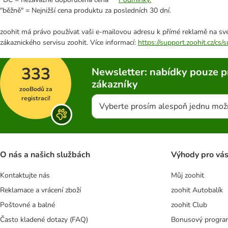
"běžně" = Nejnižší cena produktu za posledních 30 dní.
zoohit má právo používat vaši e-mailovou adresu k přímé reklamě na své
zákaznického servisu zoohit. Více informací:
https://support.zoohit.cz/cs
333
Newsletter: nabídky pouze p
zákazníky
zooBodů za
registraci!
Vyberte prosím alespoň jednu mož
O nás a našich službách
Výhody pro vá
Kontaktujte nás
Můj zoohit
Reklamace a vrácení zboží
zoohit Autobalík
Poštovné a balné
zoohit Club
Často kladené dotazy (FAQ)
Bonusový progra