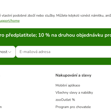
 vlastní podobné zboží nebo služby. Můžete kdykoli vznést námitku, aniž
/support/home
ro předplatitele; 10 % na druhou objednávku pr
nost
s
Nakupování a slevy
Mobilní aplikace
Všechny slevy a nabídky
zooOutlet %
m
Program pro chovatele