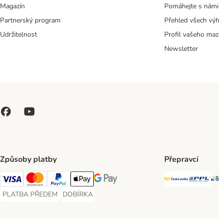
Magazín
Pomáhejte s námi
Partnerský program
Přehled všech vý
Udržitelnost
Profil vašeho maz
Newsletter
Způsoby platby
Přepravci
Česká poš
PP
Visa Payment Method
Mastercard Payment Method
PayPal Payment Method
Apple pay Payment Method
GooglePay Payment Method
PLATBA PŘEDEM
DOBÍRKA
PLATBA PŘEDEM Payment Method
DOBÍRKA Payment Method