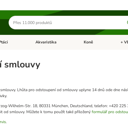
Hledat
produkty
Ptáci
Akvaristika
Koně
+ V
vřít menu: Malá zvířata
Otevřít menu: Ptáci
Otevřít menu: Akvaristika
Otevří
í smlouvy
mlouvy. Lhůta pro odstoupení od smlouvy uplyne 14 dnů ode dne následu
ávky.
erzog-Wilhelm-Str. 18, 80331 München, Deutschland, telefon: +420 225
t od smlouvy. Můžete k tomu použít také přiložený
formulář pro odsto
rvis
.