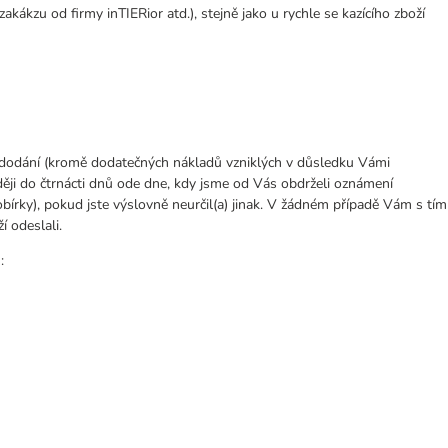
kákzu od firmy inTIERior atd.), stejně jako u rychle se kazícího zboží
a dodání (kromě dodatečných nákladů vzniklých v důsledku Vámi
ději do čtrnácti dnů ode dne, kdy jsme od Vás obdrželi oznámení
bírky), pokud jste výslovně neurčil(a) jinak. V žádném případě Vám s tím
 odeslali.
: