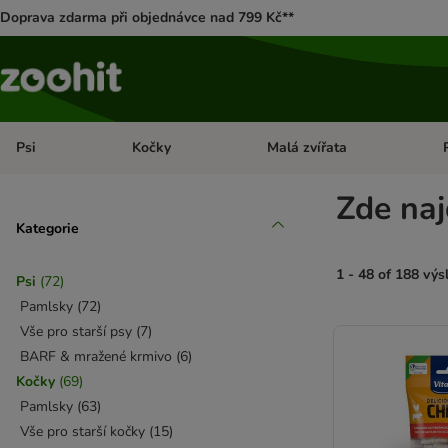
Doprava zdarma při objednávce nad 799 Kč**
Psi
Kočky
Malá zvířata
Otevřít menu: Psi
Otevřít menu: Kočky
Ote
Zde naj
Kategorie
1 - 48 of 188 vý
Psi
(
72
)
Pamlsky
(
72
)
product items ha
Vše pro starší psy
(
7
)
BARF & mražené krmivo
(
6
)
Kočky
(
69
)
Pamlsky
(
63
)
Vše pro starší kočky
(
15
)