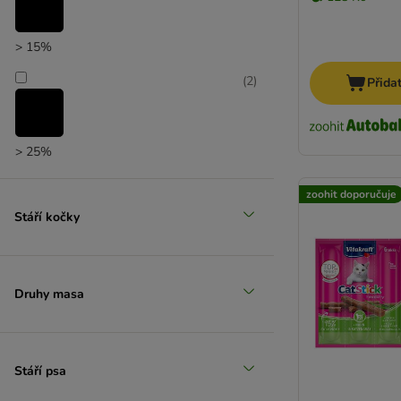
> 15%
(
2
)
Přida
> 25%
(
2
)
zoohit doporučuje
Stáří kočky
> 35%
(
2
)
Druhy masa
> 50%
Stáří psa