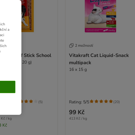
ich
kční a
aci
ete
 možností
2 možností
ašich
u
kraft Beef Stick School
Vitakraft Cat Liquid-Snack
í (10 kusů, 20 g)
multipack
16 x 15 g
g: 4.4/5
Rating: 5/5
(
5
)
(
20
)
Kč
99 Kč
 Kč / kg
413 Kč / kg
3 Kč