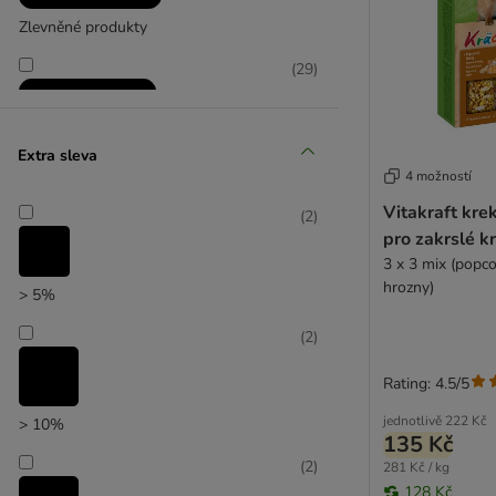
Zlevněné produkty
(
29
)
Extra sleva
4 možností
Vitakraft kre
(
2
)
zoohit doporučuje
pro zakrslé kr
3 x 3 mix (popco
hrozny)
> 5%
(
2
)
Rating: 4.5/5
jednotlivě
222 Kč
> 10%
135 Kč
(
2
)
281 Kč / kg
128 Kč