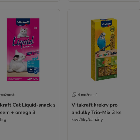
 možností
4 možností
kraft Cat Liquid-snack s
Vitakraft krekry pro
osem + omega 3
andulky Trio-Mix 3 ks
15 g
kiwi/fíky/banány