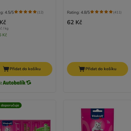
g: 4.5/5
Rating: 4.8/5
(
12
)
(
411
)
Kč
62 Kč
č / kg
6 Kč
Přidat do košíku
Přidat do košíku
t doporučuje