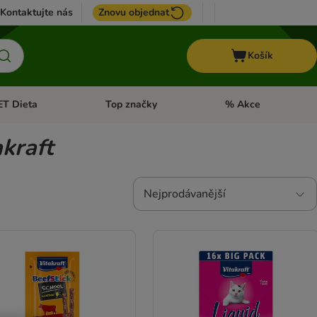
Kontaktujte nás
Znovu objednat
Košík
ET Dieta
Top značky
% Akce
t menu: Koně
Otevřít menu: + VET Dieta
Otevřít menu: Top znač
akraft
Nejprodávanější