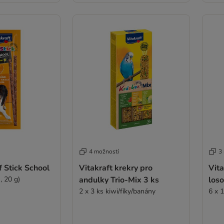
4 možností
3
f Stick School
Vitakraft krekry pro
Vita
, 20 g)
andulky Trio-Mix 3 ks
los
2 x 3 ks kiwi/fíky/banány
6 x 