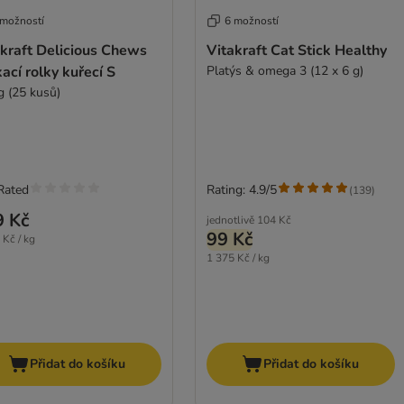
 možností
6 možností
akraft Delicious Chews
Vitakraft Cat Stick Healthy
ací rolky kuřecí S
Platýs & omega 3 (12 x 6 g)
g (25 kusů)
Rated
Rating: 4.9/5
(
139
)
9 Kč
jednotlivě
104 Kč
99 Kč
 Kč / kg
1 375 Kč / kg
Přidat do košíku
Přidat do košíku