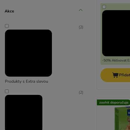
Akce
(
2
)
-50% Aktivovat Ex
Přida
Produkty s Extra slevou
(
2
)
zoohit doporučuje