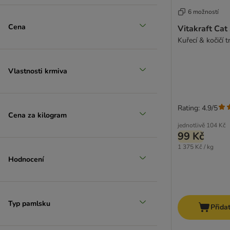
6 možností
Cena
Vitakraft Cat
Kuřecí & kočičí t
Vlastnosti krmiva
Rating: 4.9/5
Cena za kilogram
jednotlivě
104 Kč
99 Kč
1 375 Kč / kg
Hodnocení
Typ pamlsku
Přida