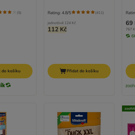
Rating: 4.8/5
Ratin
(
5
)
(
411
)
69 
jednotlivě
124 Kč
112 Kč
767 K
6
t do košíku
Přidat do košíku
zoohi