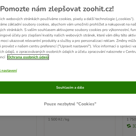
Pomozte nám zlepšovat zoohit.cz!
ich webových stránkách používáme cookies, pixely a další technologie („cookies“).
áme základní soubory cookies, abychom vám umožnili prohlížet a nakupovat na naš
ch stránkách. S vaším souhlasem aktivujeme soubory cookies pro výkonnostní, fun
ingové účely pro zlepšení kvality našich webových stránek, které vám díky této aktiv
moci ukazovat relevantní produkty a služby a pro personalizaci reklam. Změny můž
3 možností
2
i provést v našem centru preferencí ("Upravit nastavení"). Více informací o správci v
ch údajů, o zpracovávaných osobních údajích a účelu zpracování naleznete v Centr
icious Chews
Vitakraft Delicious Chews
Vita
encí
Ochrana osobních údajů
 S
žvýkací rolky kuřecí S
hověz
ů, 70 g)
70 g (6 kusů)
t nastavení
Souhlasím a dále
Not Rated
Ratin
Pouze nezbytné "Cookies"
105 Kč
35 
1 500 Kč / kg
1 750
3