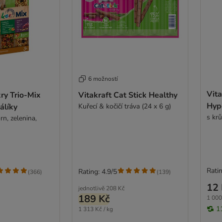
6 možností
Vita
kry Trio-Mix
Vitakraft Cat Stick Healthy
Hyp
álíky
Kuřecí & kočičí tráva (24 x 6 g)
s kr
rn, zelenina,
Ratin
Rating: 4.9/5
(
366
)
(
139
)
12 
jednotlivě
208 Kč
189 Kč
1 000
1
1 313 Kč / kg