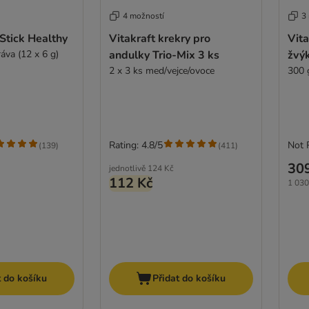
4 možností
3
 Stick Healthy
Vitakraft krekry pro
Vit
ráva (12 x 6 g)
andulky Trio-Mix 3 ks
žvýk
2 x 3 ks med/vejce/ovoce
300 
Rating: 4.8/5
Not 
(
139
)
(
411
)
30
jednotlivě
124 Kč
112 Kč
1 030
t do košíku
Přidat do košíku