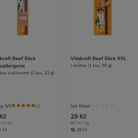
kraft Beef Stick
Vitakraft Beef Stick XXL
oallergenic
s krůtou (1 kus, 30 g)
ůtou a pštrosem (1 kus, 12 g)
g: 5/5
Not Rated
(
2
)
Kč
29 Kč
 Kč / kg
967 Kč / kg
1 Kč
28 Kč