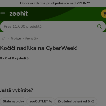
Doprava zdarma při objednávce nad 799 Kč**
Menu
Hledat
produkty
% Akce
Pro kočky
Kočičí nadílka na CyberWeek!
0 - 0 of 0 výsledků
product items have been changed
Ještě vybíráte?
Stálé nabídky
zooOUTLET %
Zkušební balení od 5 Kč