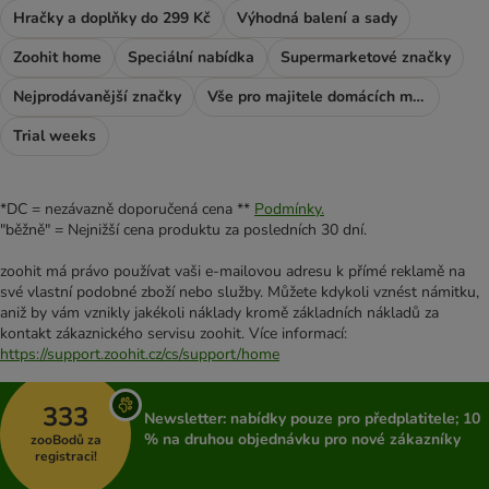
Hračky a doplňky do 299 Kč
Výhodná balení a sady
Zoohit home
Speciální nabídka
Supermarketové značky
Nejprodávanější značky
Vše pro majitele domácích mazlíčků
Trial weeks
*DC = nezávazně doporučená cena **
Podmínky.
"běžně" = Nejnižší cena produktu za posledních 30 dní.
zoohit má právo používat vaši e-mailovou adresu k přímé reklamě na
své vlastní podobné zboží nebo služby. Můžete kdykoli vznést námitku,
aniž by vám vznikly jakékoli náklady kromě základních nákladů za
kontakt zákaznického servisu zoohit. Více informací:
https://support.zoohit.cz/cs/support/home
333
Newsletter: nabídky pouze pro předplatitele; 10
% na druhou objednávku pro nové zákazníky
zooBodů za
registraci!