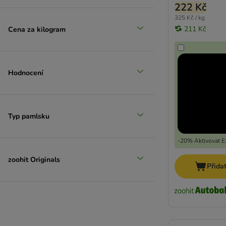
222 Kč
325 Kč / kg
211 Kč
Cena za kilogram
Hodnocení
Typ pamlsku
-20% Aktivovat Ex
zoohit Originals
Přida