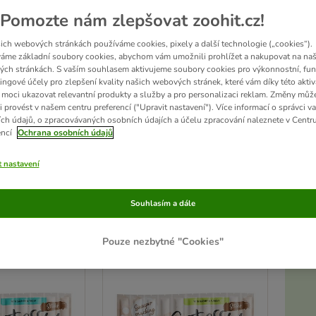
Pomozte nám zlepšovat zoohit.cz!
íčkovi to nejlepší s naším krmivem přímo z regálů obchodů. Najdete u nás známé z
tších výrobců. V naší nabídce nechybí ani známé stelivo pro kočky:
Cat's Best, Be
ich webových stránkách používáme cookies, pixely a další technologie („cookies“).
áme základní soubory cookies, abychom vám umožnili prohlížet a nakupovat na naš
ch stránkách. S vaším souhlasem aktivujeme soubory cookies pro výkonnostní, fun
írané značky:
ingové účely pro zlepšení kvality našich webových stránek, které vám díky této aktiv
moci ukazovat relevantní produkty a služby a pro personalizaci reklam. Změny můž
é značky: slider
i provést v našem centru preferencí ("Upravit nastavení"). Více informací o správci v
ch údajů, o zpracovávaných osobních údajích a účelu zpracování naleznete v Centr
encí
Ochrana osobních údajů
t nastavení
Souhlasím a dále
ýsledků
Pouze nezbytné "Cookies"
ve been changed