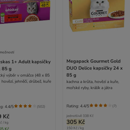
 možností
Megapack Gourmet Gold
skas 1+ Adult kapsičky
DUO Delice kapsičky 24 x
x 85 g
85 g
ický výběr v omáčce (48 x 85
g) - - hovězí, jehněčí, drůbež, kuře
kachna a krůta, hovězí a kuře,
mořské ryby, králík a játra
Rating: 4.4/5
(
7
)
g: 4.4/5
(
502
)
9 Kč
jednotlivě
338 Kč
305 Kč
č / kg
150 Kč / kg
65 Kč