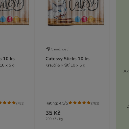
5 možností
s 10 ks
Catessy Sticks 10 ks
Losos & pstruh 10 x 5 g
Králičí & krůtí 10 x 5 g
Akt
Rating: 4.5/5
(
783
)
(
783
)
D
35 Kč
700 Kč / kg