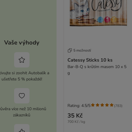
Vaše výhody
5 možností
Catessy Sticks 10 ks
Bar-B-Q s krůtím masem 10 x 5
ivujte si zoohit Autobalík a
g
ušetřete 5 % pokaždé!
Rating: 4.5/5
(
783
)
ůvěra více než 10 milionů
35 Kč
zákazníků
700 Kč / kg