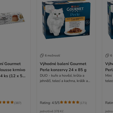
6 možností
6
ní Gourmet
Výhodné balení Gourmet
Výh
Mousse krmivo
Perle konzervy 24 x 85 g
Perl
 4 ks (12 x 57
DUO - kuře a hovězí, krůta a
Mini 
jehněčí, telecí a kachna, králík a
telec
zvěřina
Rating: 4.5/5
Ratin
(
387
)
(
171
)
jednotlivě
378 Kč
jedno