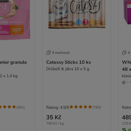
5 možností
4
nior granule
Catessy Sticks 10 ks
Whi
Drůbeží & játra 10 x 5 g
48 
2 x 1,4 kg
klas
Rating: 4.5/5
Ratin
(
691
)
(
783
)
35 Kč
48
700 Kč / kg
120 K
4