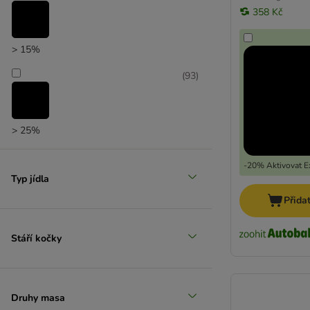
358 Kč
> 15%
(
93
)
> 25%
-20% Aktivovat Ex
Typ jídla
Přida
Stáří kočky
Druhy masa