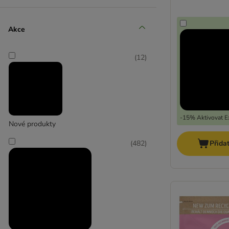
Catessy
Akce
(
69
)
(
12
)
Cesar
(
2
)
-15% Aktivovat Ex
Nové produkty
Chappi
(
482
)
Přida