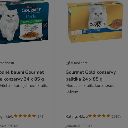
 možností
9 možností
odné balení Gourmet
Gourmet Gold konzervy
e konzervy 24 x 85 g
paštika 24 x 85 g
Filetti - kuře, jehněčí, králík,
Mousse - králík, kuře, losos,
í
ledviny
g: 4.5/5
Rating: 4.5/5
(
171
)
(
1967
)
tlivě
378 Kč
jednotlivě
390 Kč