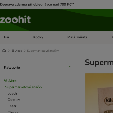
Doprava zdarma při objednávce nad 799 Kč**
Psi
Kočky
Malá zvířata
Otevřít menu: Psi
Otevřít menu: Kočky
Ote
% Akce
Supermarketové značky
Superm
Kategorie
% Akce
Supermarketové značky
bosch
Catessy
Cesar
Chappi