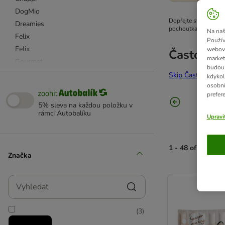
DogMio
Dopřejte svému mazl
Dreamies
pochoutkami od nejvě
Na naš
Felix
Použív
Felix
webový
Často vyb
market
Gourmet
budou 
Gourmet Gold
Skip Často vybíran
kdykol
osobní
Gourmet kapsičky
prefer
Kitekat
5% sleva na každou položku v
Pedigree
rámci Autobalíku
Upravi
Purina One
Perfect Fit
1 - 48 of 1222 v
Pedigree
Značka
Purina
product items ha
Purina Cat Chow
Vyhledat
Purina Dog Chow
RINTI
(
3
)
Whiskas