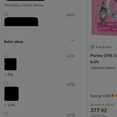
Produkty s Extra slevou
(
499
)
Extra sleva
5 možností
Purina ONE Ju
Zlevněné produkty
(
478
)
kuře
(
162
)
výhodné balení: 
> 5%
(
478
)
Rating: 4.8/5
zoohit doporučuje
jednotlivě
410 Kč
> 10%
377 Kč
(
478
)
135 Kč / kg