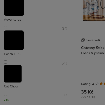
Adventuros
(
34
)
5 možností
Catessy Stick
Bosch HPC
(
20
)
Rating: 4.5/5
Cat Chow
35 Kč
(
8
)
700 Kč / kg
více