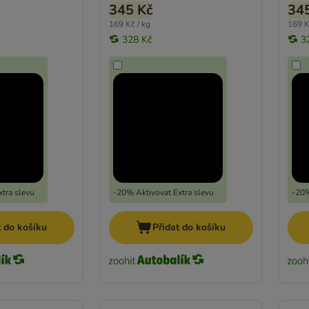
345 Kč
34
169 Kč / kg
169 K
328 Kč
3
tra slevu
-20% Aktivovat Extra slevu
-20%
t do košíku
Přidat do košíku