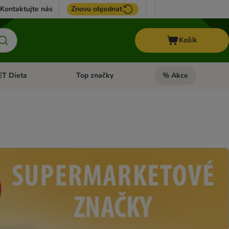
Kontaktujte nás
Znovu objednat
Košík
ET Dieta
Top značky
% Akce
t menu: Koně
Otevřít menu: + VET Dieta
Otevřít menu: Top znač