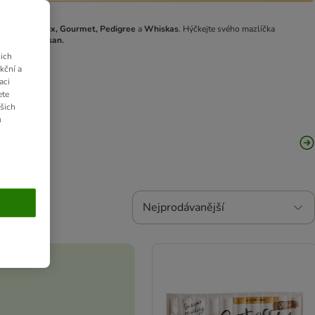
načky jako
Felix, Gourmet, Pedigree
a
Whiskas
. Hýčkejte svého mazlíčka
nek
nebo
Catsan.
ich
kční a
aci
ete
ašich
u
Nejprodávanější