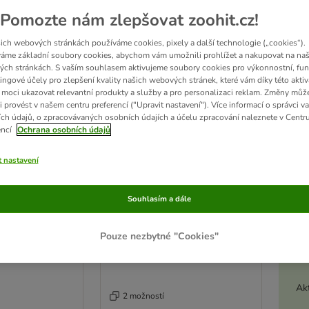
Pomozte nám zlepšovat zoohit.cz!
 malá zvířata
ich webových stránkách používáme cookies, pixely a další technologie („cookies“).
áme základní soubory cookies, abychom vám umožnili prohlížet a nakupovat na naš
ch stránkách. S vaším souhlasem aktivujeme soubory cookies pro výkonnostní, fun
edků
ingové účely pro zlepšení kvality našich webových stránek, které vám díky této aktiv
moci ukazovat relevantní produkty a služby a pro personalizaci reklam. Změny můž
ve been changed
i provést v našem centru preferencí ("Upravit nastavení"). Více informací o správci v
ch údajů, o zpracovávaných osobních údajích a účelu zpracování naleznete v Centr
encí
Ochrana osobních údajů
t nastavení
Souhlasím a dále
Pouze nezbytné "Cookies"
Akt
2 možností