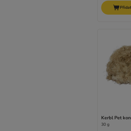
Přida
Kerbl Pet ko
30 g