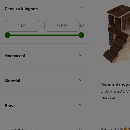
Cena za kilogram
TIAKI
―
Kč
Hodnocení
Materiál
Dvoupatrový
D 30 x Š 20 x V
morčata
Barva
Rating: 4.3/5