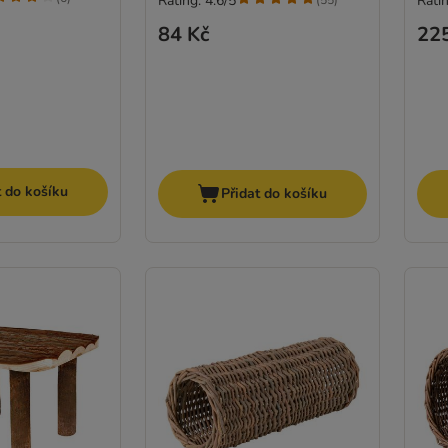
Rating: 4.6/5
Ratin
(
55
)
84 Kč
22
t do košíku
Přidat do košíku