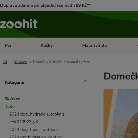
Doprava zdarma při objednávce nad 799 Kč**
Psi
Kočky
Malá zvířata
Otevřít menu: Psi
Otevřít menu: Kočky
Ote
% Akce
Domečky a skrýše pro malá zvířata
Domečky
Kategorie
% Akce
Léto
2024 dog_hydration_cooling
test070923_v3
2024 dog_travel_outdoor
2024 cat_hydration_cooling