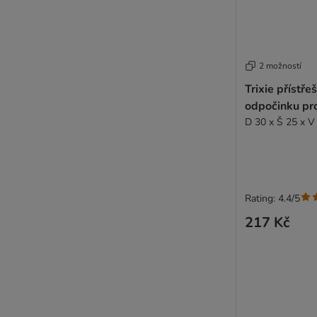
2 možností
Trixie přístře
odpočinku pro
D 30 x Š 25 x V
Rating: 4.4/5
217 Kč