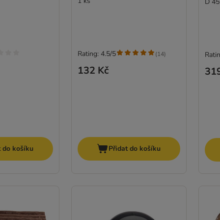
1 ks
D 45
Rating: 4.5/5
(
14
)
Ratin
132 Kč
31
t do košíku
Přidat do košíku