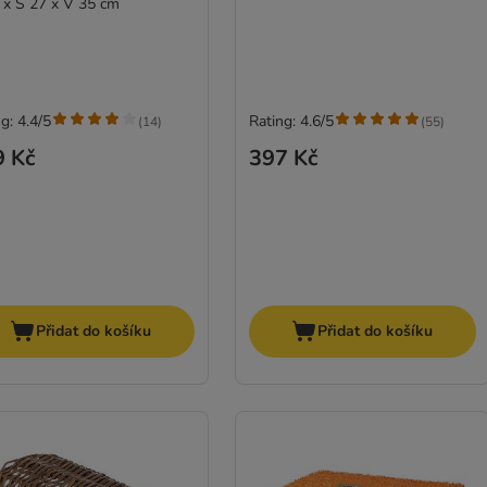
 x Š 27 x V 35 cm
g: 4.4/5
Rating: 4.6/5
(
14
)
(
55
)
9 Kč
397 Kč
Přidat do košíku
Přidat do košíku