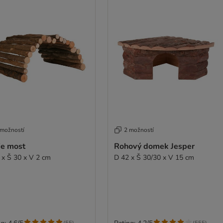
 možností
2 možností
ie most
Rohový domek Jesper
 x Š 30 x V 2 cm
D 42 x Š 30/30 x V 15 cm