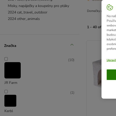
Misky, napáječky a koupelny pro ptáky
Domečky a skrýše pro
2024 cat_travel_outdoor
Na naš
2024 other_animals
Použív
webový
1 - 40 of 40 výsl
market
budou 
product items ha
kdykol
osobní
Značka
prefer
(
10
)
Upravi
JR Farm
(
1
)
Kerbl