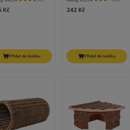
g: 4.6/5
Rating: 4.2/5
(
55
)
(
555
)
5 Kč
242 Kč
Přidat do košíku
Přidat do košíku