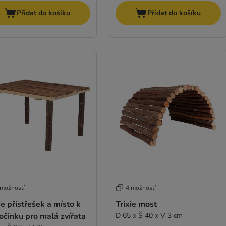
Přidat do košíku
Přidat do košíku
 možností
4 možností
ie přístřešek a místo k
Trixie most
činku pro malá zvířata
D 65 x Š 40 x V 3 cm