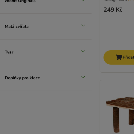
zoohit Originals
249 Kč
Malá zvířata
Tvar
Přida
Doplňky pro klece