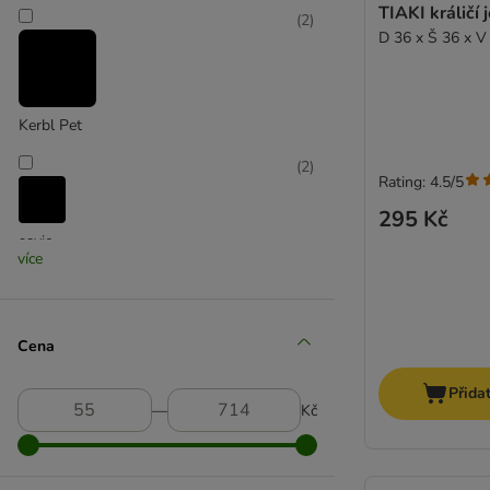
TIAKI králičí 
(
2
)
D 36 x Š 36 x V
Kerbl Pet
(
2
)
Rating: 4.5/5
295 Kč
savic
více
(
1
)
Cena
Přida
―
Kč
SnuggleSafe
(
4
)