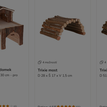
4 možností
4
 domek
Trixie most
Trix
 30 cm - pro
D 28 x Š 17 x V 1,5 cm
D 51
(
6
)