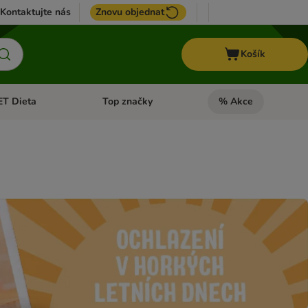
Kontaktujte nás
Znovu objednat
Košík
ET Dieta
Top značky
% Akce
t menu: Koně
Otevřít menu: + VET Dieta
Otevřít menu: Top znač