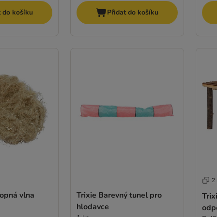
t do košíku
Přidat do košíku
2
nopná vlna
Trixie Barevný tunel pro
Trix
hlodavce
odpo