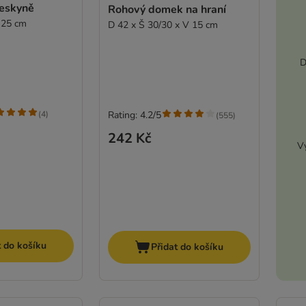
jeskyně
Rohový domek na hraní
 25 cm
D 42 x Š 30/30 x V 15 cm
D
(
4
)
Rating: 4.2/5
(
555
)
242 Kč
Vy
t do košíku
Přidat do košíku