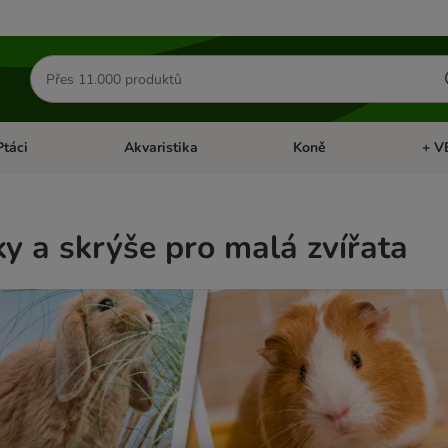
Hledat
produkty
Ptáci
Akvaristika
Koně
+ V
vřít menu: Malá zvířata
Otevřít menu: Ptáci
Otevřít menu: Akvaristika
Otevří
 a skrýše pro malá zvířata