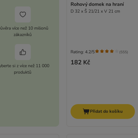
Rohový domek na hraní
D 32 x Š 21/21 x V 21 cm
ůvěra více než 10 milionů
zákazníků
Rating: 4.2/5
(
555
)
182 Kč
berte si z více než 11 000
produktů
Přidat do košíku