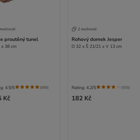
 možností
2 možností
ie proutěný tunel
Rohový domek Jesper
 x 38 cm
D 32 x Š 21/21 x V 13 cm
g: 4.5/5
Rating: 4.2/5
(
888
)
(
555
)
5 Kč
182 Kč