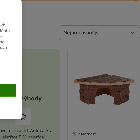
ich
kční a
Nejprodávanější
aci
ete
ašich
u
Vaše výhody
ivujte si zoohit Autobalík a
2 možností
ušetřete 5 % pokaždé!