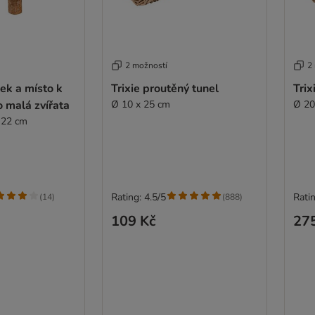
2 možností
2
šek a místo k
Trixie proutěný tunel
Trix
 malá zvířata
Ø 10 x 25 cm
Ø 20
 22 cm
Rating: 4.5/5
Ratin
(
14
)
(
888
)
109 Kč
27