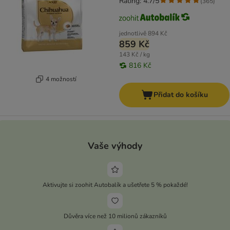
Rating: 4.7/5
(
365
)
jednotlivě
894 Kč
859 Kč
143 Kč / kg
816 Kč
4 možností
Přidat do košíku
Vaše výhody
Aktivujte si zoohit Autobalík a ušetřete 5 % pokaždé!
Důvěra více než 10 milionů zákazníků