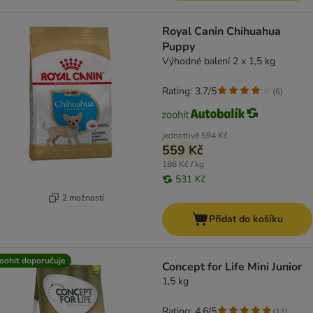
Royal Canin Chihuahua
Puppy
Výhodné balení 2 x 1,5 kg
Rating: 3.7/5
(
6
)
jednotlivě
594 Kč
559 Kč
186 Kč / kg
531 Kč
2 možností
Přidat do košíku
oohit doporučuje
Concept for Life Mini Junior
1,5 kg
Rating: 4.6/5
(
11
)