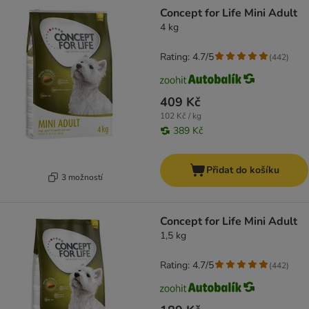
Concept for Life Mini Adult
4 kg
Rating: 4.7/5
(
442
)
409 Kč
102 Kč / kg
389 Kč
Přidat do košíku
3 možností
Concept for Life Mini Adult
1,5 kg
Rating: 4.7/5
(
442
)