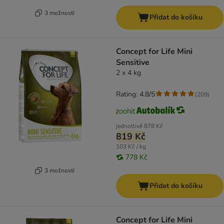
3 možností
Přidat do košíku
Concept for Life Mini
Sensitive
2 x 4 kg
Rating: 4.8/5
(
209
)
jednotlivě
878 Kč
819 Kč
103 Kč / kg
778 Kč
3 možností
Přidat do košíku
Concept for Life Mini