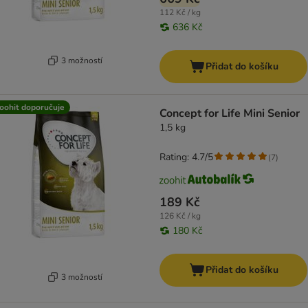
112 Kč / kg
636 Kč
3 možností
Přidat do košíku
oohit doporučuje
Concept for Life Mini Senior
1,5 kg
Rating: 4.7/5
(
7
)
189 Kč
126 Kč / kg
180 Kč
Přidat do košíku
3 možností