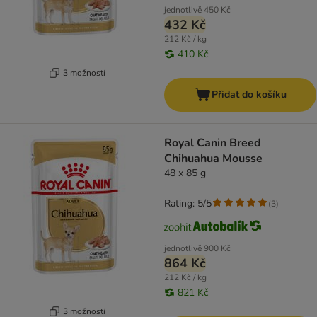
jednotlivě
450 Kč
432 Kč
212 Kč / kg
410 Kč
3 možností
Přidat do košíku
Royal Canin Breed
Chihuahua Mousse
48 x 85 g
Rating: 5/5
(
3
)
jednotlivě
900 Kč
864 Kč
212 Kč / kg
821 Kč
3 možností