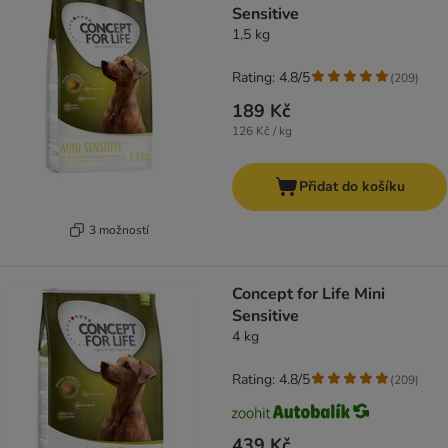
Sensitive
1,5 kg
Rating: 4.8/5
(
209
)
189 Kč
126 Kč / kg
Přidat do košíku
3 možností
Concept for Life Mini
Sensitive
4 kg
Rating: 4.8/5
(
209
)
439 Kč