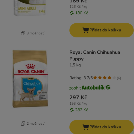
189 Kč
126 Kč / kg
180 Kč
Přidat do košíku
3 možností
Royal Canin Chihuahua
Puppy
1,5 kg
Rating: 3.7/5
(
6
)
297 Kč
198 Kč / kg
282 Kč
2 možností
Přidat do košíku