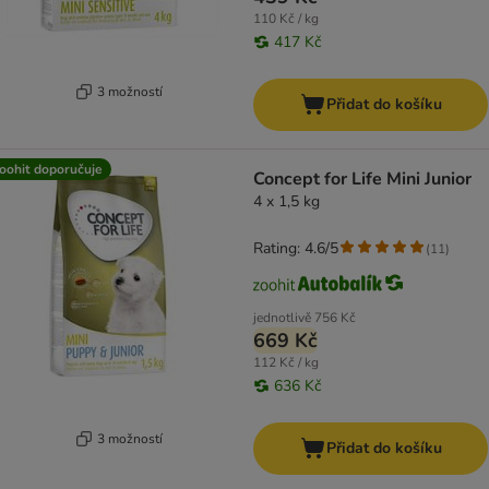
110 Kč / kg
417 Kč
3 možností
Přidat do košíku
oohit doporučuje
Concept for Life Mini Junior
4 x 1,5 kg
Rating: 4.6/5
(
11
)
jednotlivě
756 Kč
669 Kč
112 Kč / kg
636 Kč
3 možností
Přidat do košíku