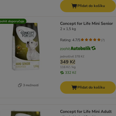
Přidat do košíku
oohit doporučuje
Concept for Life Mini Senior
2 x 1,5 kg
Rating: 4.7/5
(
7
)
jednotlivě
378 Kč
349 Kč
116 Kč / kg
332 Kč
3 možností
Přidat do košíku
Concept for Life Mini Adult