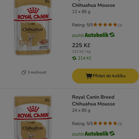
Chihuahua Mousse
12 x 85 g
Rating: 5/5
(
3
)
225 Kč
221 Kč / kg
214 Kč
3 možností
Přidat do košíku
Royal Canin Breed
Chihuahua Mousse
24 x 85 g
Rating: 5/5
(
3
)