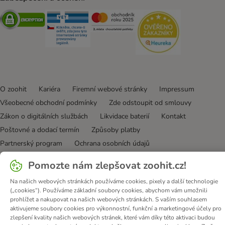
Security
Security
Security
Security
O zoohit
Kariéra
Firemní webové stránky
Impressum
Všeobecné obchodní podmínky
Zde odstoupit od smlouvy
Zákon o digitálních službách
Likvidace baterií
Kontakt
Poštovné a dodací termín
Způsoby platby
Partnerský program
Ochrana osobních údajů
Ochrana osobních údajů
Prohlášení o přístupnosti
Pomozte nám zlepšovat zoohit.cz!
© zooplus SE
2026
Na našich webových stránkách používáme cookies, pixely a další technologie
(„cookies“). Používáme základní soubory cookies, abychom vám umožnili
prohlížet a nakupovat na našich webových stránkách. S vaším souhlasem
aktivujeme soubory cookies pro výkonnostní, funkční a marketingové účely pro
zlepšení kvality našich webových stránek, které vám díky této aktivaci budou