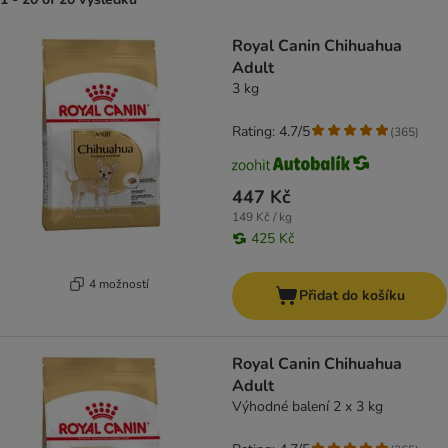
product items have been changed
Royal Canin Chihuahua
Adult
3 kg
Rating: 4.7/5
(
365
)
447 Kč
149 Kč / kg
425 Kč
4 možností
Přidat do košíku
Royal Canin Chihuahua
Adult
Výhodné balení 2 x 3 kg