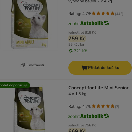
výhodné balení 2 x 4 kg
Rating: 4.7/5
(
442
)
jednotlivě
818 Kč
759 Kč
95 Kč / kg
721 Kč
3 možností
Přidat do košíku
oohit doporučuje
Concept for Life Mini Senior
4 x 1,5 kg
Rating: 4.7/5
(
7
)
jednotlivě
756 Kč
669 Kč