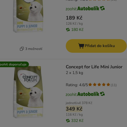
189 Kč
126 Kč / kg
180 Kč
Přidat do košíku
3 možností
oohit doporučuje
Concept for Life Mini Junior
2 x 1,5 kg
Rating: 4.6/5
(
11
)
jednotlivě
378 Kč
349 Kč
116 Kč / kg
332 Kč