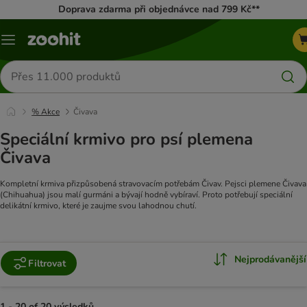
Doprava zdarma při objednávce nad 799 Kč**
Menu
Hledat
produkty
% Akce
Čivava
Speciální krmivo pro psí plemena
Čivava
Kompletní krmiva přizpůsobená stravovacím potřebám Čivav. Pejsci plemene Čivava
(Chihuahua) jsou malí gurmáni a bývají hodně vybíraví. Proto potřebují speciální
delikátní krmivo, které je zaujme svou lahodnou chutí.
Nejprodávanější
Filtrovat
1 - 20 of 20 výsledků