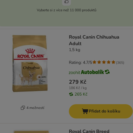
Vyberte si z více než 11 000 produktů
Royal Canin Chihuahua
Adult
1,5 kg
Rating: 4.7/5
(
365
)
279 Kč
186 Kč / kg
265 Kč
4 možností
Přidat do košíku
Royal Canin Breed