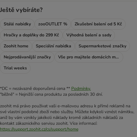
Ještě vybíráte?
Stálé nabídky
zooOUTLET %
Zkušební balení od 5 Kč
Hračky a doplňky do 299 Kč
Výhodná balení a sady
Zoohit home
Speciální nabídka
Supermarketové značky
Nejprodávanější značky
Vše pro majitele domácích mazlíčků
Trial weeks
*DC = nezávazně doporučená cena **
Podmínky.
"běžně" = Nejnižší cena produktu za posledních 30 dní.
zoohit má právo používat vaši e-mailovou adresu k přímé reklamě na
své vlastní podobné zboží nebo služby. Můžete kdykoli vznést námitku,
aniž by vám vznikly jakékoli náklady kromě základních nákladů za
kontakt zákaznického servisu zoohit. Více informací:
https://support.zoohit.cz/cs/support/home