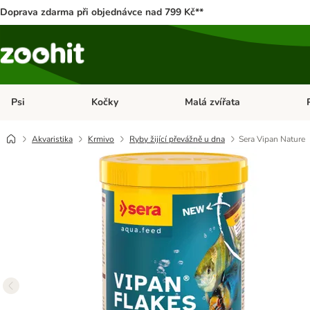
Doprava zdarma při objednávce nad 799 Kč**
Psi
Kočky
Malá zvířata
Otevřít menu: Psi
Otevřít menu: Kočky
Ote
Akvaristika
Krmivo
Ryby žijící převážně u dna
Sera Vipan Nature