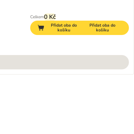
0 Kč
Celkem
Přidat oba do
Přidat oba do
košíku
košíku