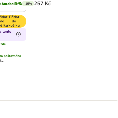
257 Kč
-15%
řidat
Přidat
do
do
ošíku
košíku
a tento
 zde
na poštovného
ku.