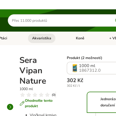
Hledat
produkty
Ptáci
Akvaristika
Koně
+ V
vřít menu: Malá zvířata
Otevřít menu: Ptáci
Otevřít menu: Akvaristika
Otevří
Sera
Produkt (2 možností)
1000 ml
Vipan
1867312.0
Nature
302 Kč
302 Kč / l
1000 ml
(
0
)
Jednoráz
Ohodnoťte tento
doručení
produkt
Vločkové krmivo