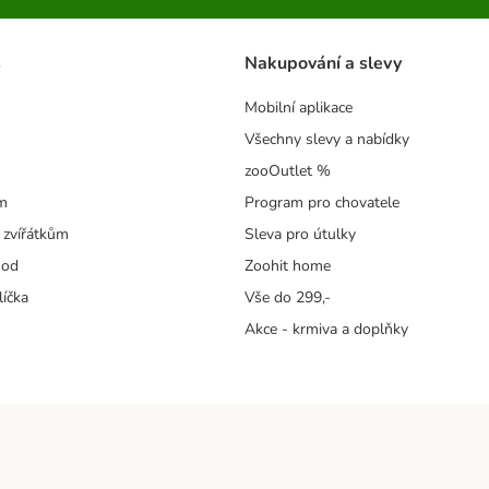
s
Nakupování a slevy
Mobilní aplikace
Všechny slevy a nabídky
zooOutlet %
m
Program pro chovatele
 zvířátkům
Sleva pro útulky
hod
Zoohit home
líčka
Vše do 299,-
Akce - krmiva a doplňky