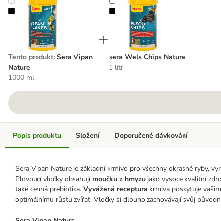
Sera Vipan Nature
sera Wels Chips Nature
Tento produkt
:
Sera Vipan
sera Wels Chips Nature
Nature
1 litr
1000 ml
Popis produktu
Složení
Doporučené dávkování
Sera Vipan Nature je základní krmivo pro všechny okrasné ryby, vy
Plovoucí vločky obsahují
moučku z hmyzu
jako vysoce kvalitní zdro
také cenná prebiotika.
Vyvážená receptura
krmiva poskytuje vašim
optimálnímu růstu zvířat. Vločky si dlouho zachovávají svůj původní
Sera Vipan Nature