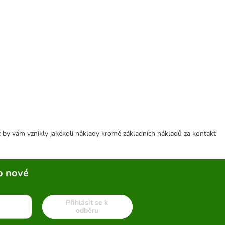
 by vám vznikly jakékoli náklady kromě základních nákladů za kontakt
o nové
Přihlásit se k
odběru