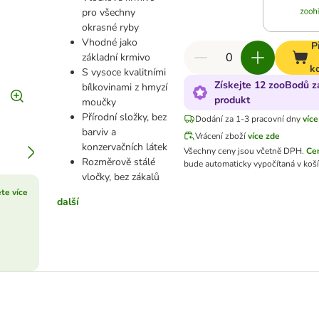
pro všechny
okrasné ryby
Vhodné jako
P
základní krmivo
k
S vysoce kvalitními
Získejte 12 zooBodů z
bílkovinami z hmyzí
produkt
moučky
Přírodní složky, bez
Dodání za 1-3 pracovní dny
více
barviv a
Vrácení zboží
více zde
konzervačních látek
Všechny ceny jsou včetně DPH.
Ce
Rozměrově stálé
bude automaticky vypočítaná v koší
vločky, bez zákalů
ěte více
další