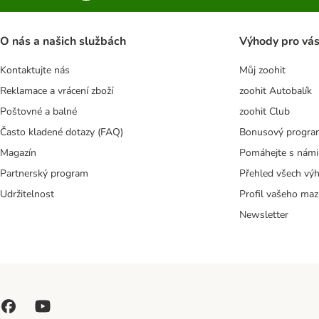
O nás a našich službách
Výhody pro vá
Kontaktujte nás
Můj zoohit
Reklamace a vrácení zboží
zoohit Autobalík
Poštovné a balné
zoohit Club
Často kladené dotazy (FAQ)
Bonusový progra
Magazín
Pomáhejte s námi
Partnerský program
Přehled všech vý
Udržitelnost
Profil vašeho maz
Newsletter