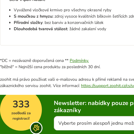
Vyvážené vločkové krmivo pro všechny okrasné ryby
S moučkou z hmyzu:
zdroj vysoce kvalitních bílkovin šetřících zd
Přírodní složky
: bez barviv a konzervačních látek
Dlouhodobá tvarová stálost
: žádné zakalení vody
*DC = nezávazně doporučená cena **
Podmínky.
"běžně" = Nejnižší cena produktu za posledních 30 dní.
zoohit má právo používat vaši e-mailovou adresu k přímé reklamě na své
zákaznického servisu zoohit. Více informací:
https://support.zoohit.cz/cs
333
Newsletter: nabídky pouze p
zákazníky
zooBodů za
registraci!
Vyberte prosím alespoň jednu mož