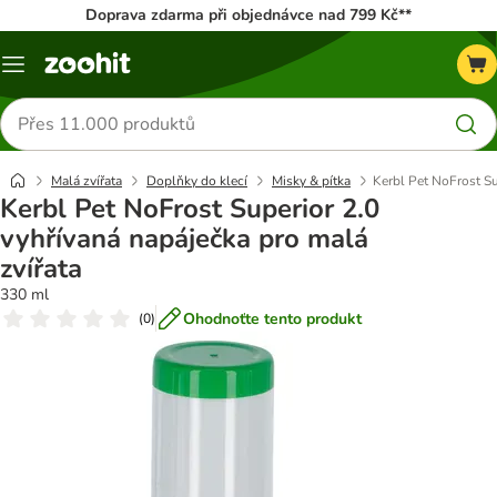
Doprava zdarma při objednávce nad 799 Kč**
Menu
Hledat
produkty
Malá zvířata
Doplňky do klecí
Misky & pítka
Kerbl Pet NoFrost Su
Kerbl Pet NoFrost Superior 2.0
vyhřívaná napáječka pro malá
zvířata
330 ml
Ohodnoťte tento produkt
(
0
)