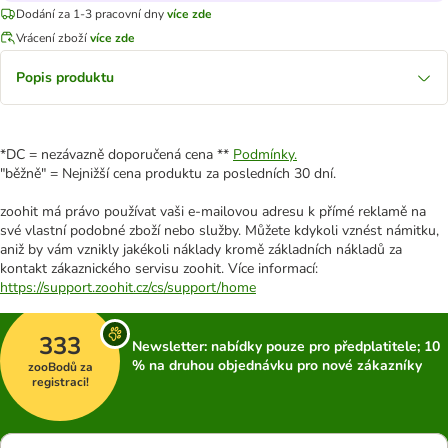
Dodání za 1-3 pracovní dny
více zde
Vrácení zboží
více zde
Popis produktu
*DC = nezávazně doporučená cena **
Podmínky.
"běžně" = Nejnižší cena produktu za posledních 30 dní.
zoohit má právo používat vaši e-mailovou adresu k přímé reklamě na
své vlastní podobné zboží nebo služby. Můžete kdykoli vznést námitku,
aniž by vám vznikly jakékoli náklady kromě základních nákladů za
kontakt zákaznického servisu zoohit. Více informací:
https://support.zoohit.cz/cs/support/home
333
Newsletter: nabídky pouze pro předplatitele; 10
% na druhou objednávku pro nové zákazníky
zooBodů za
registraci!