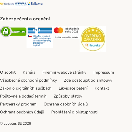
Česká pošta Shipping Method
PPL Shipping Method
Balíkovna Shipping Method
Zabezpečení a ocenění
Security
Security
Security
Security
O zoohit
Kariéra
Firemní webové stránky
Impressum
Všeobecné obchodní podmínky
Zde odstoupit od smlouvy
Zákon o digitálních službách
Likvidace baterií
Kontakt
Poštovné a dodací termín
Způsoby platby
Partnerský program
Ochrana osobních údajů
Ochrana osobních údajů
Prohlášení o přístupnosti
© zooplus SE
2026