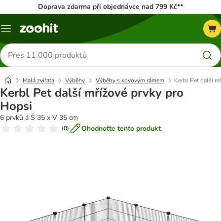
Doprava zdarma při objednávce nad 799 Kč**
Menu
Hledat
produkty
Malá zvířata
Výběhy
Výběhy s kovovým rámem
Kerbl Pet další m
Kerbl Pet další mřížové prvky pro
Hopsi
6 prvků á Š 35 x V 35 cm
Ohodnoťte tento produkt
(
0
)