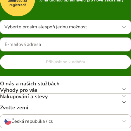
% na druhou objednávku pro nové zákazníky
zooBodů za
registraci!
Vyberte prosím alespoň jednu možnost
Přihlásit se k odběru
O nás a našich službách
Výhody pro vás
Nakupování a slevy
Zvolte zemi
Česká republika / cs