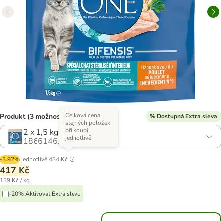
Celková cena
Produkt (3 možností)
% Dostupná Extra sleva
stejných položek
při koupi
2 x 1,5 kg
jednotlivě
1866146.1
-3.92%
jednotlivě
434 Kč
417 Kč
139 Kč / kg
-20% Aktivovat Extra slevu