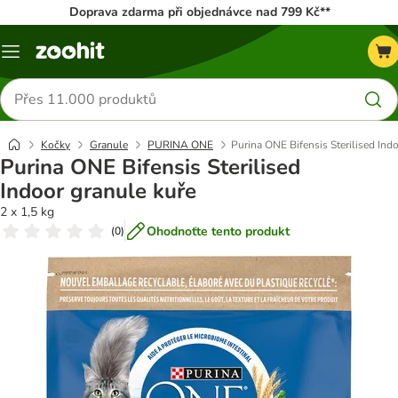
Doprava zdarma při objednávce nad 799 Kč**
Menu
Hledat
produkty
Kočky
Granule
PURINA ONE
Purina ONE Bifensis Sterilised Ind
Purina ONE Bifensis Sterilised
Indoor granule kuře
2 x 1,5 kg
Ohodnoťte tento produkt
(
0
)