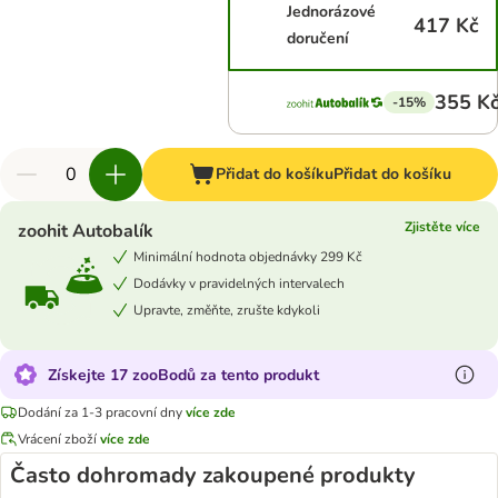
Jednorázové
417 Kč
doručení
355 K
-15%
Přidat do košíku
Přidat do košíku
Zjistěte více
zoohit Autobalík
Minimální hodnota objednávky 299 Kč
Dodávky v pravidelných intervalech
Upravte, změňte, zrušte kdykoli
Získejte 17 zooBodů za tento produkt
Dodání za 1-3 pracovní dny
více zde
Vrácení zboží
více zde
Často dohromady zakoupené produkty