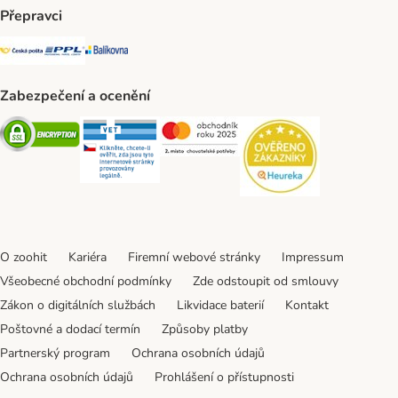
Přepravci
Česká pošta Shipping Method
PPL Shipping Method
Balíkovna Shipping Method
Zabezpečení a ocenění
Security
Security
Security
Security
O zoohit
Kariéra
Firemní webové stránky
Impressum
Všeobecné obchodní podmínky
Zde odstoupit od smlouvy
Zákon o digitálních službách
Likvidace baterií
Kontakt
Poštovné a dodací termín
Způsoby platby
Partnerský program
Ochrana osobních údajů
Ochrana osobních údajů
Prohlášení o přístupnosti