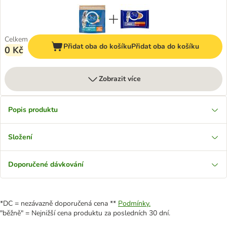
Celkem
Přidat oba do košíku
Přidat oba do košíku
0 Kč
Zobrazit více
Popis produktu
Složení
Doporučené dávkování
*DC = nezávazně doporučená cena **
Podmínky.
"běžně" = Nejnižší cena produktu za posledních 30 dní.