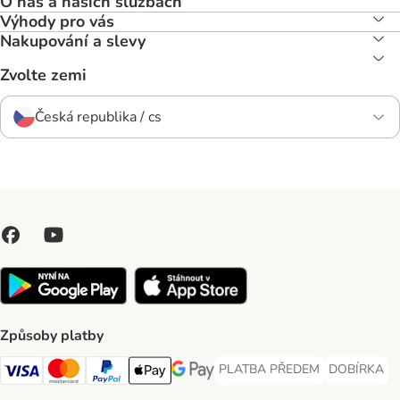
O nás a našich službách
Výhody pro vás
Nakupování a slevy
Zvolte zemi
Česká republika / cs
Způsoby platby
PLATBA PŘEDEM
DOBÍRKA
PLATBA PŘEDEM Payment Met
DOBÍRKA Pa
Visa Payment Method
Mastercard Payment Method
PayPal Payment Method
Apple pay Payment Method
GooglePay Payment Method