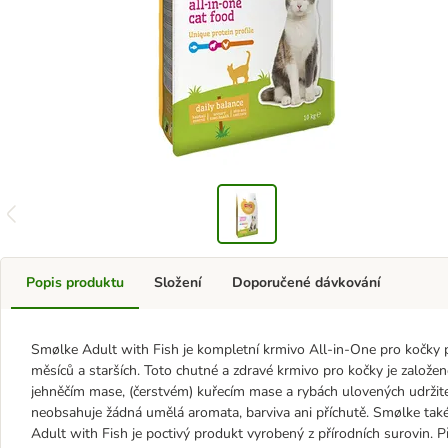
Popis produktu
Složení
Doporučené dávkování
Smølke Adult with Fish je kompletní krmivo All-in-One pro kočky 
měsíců a starších. Toto chutné a zdravé krmivo pro kočky je založen
jehněčím mase, (čerstvém) kuřecím mase a rybách ulovených udrži
neobsahuje žádná umělá aromata, barviva ani příchutě. Smølke také
Adult with Fish je poctivý produkt vyrobený z přírodních surovin. 