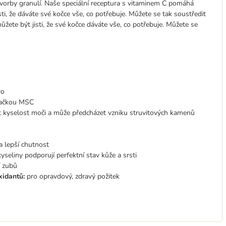
vorby granulí. Naše speciální receptura s vitaminem C pomáhá
i, že dáváte své kočce vše, co potřebuje. Můžete se tak soustředit
ete být jisti, že své kočce dáváte vše, co potřebuje. Můžete se
vo
značkou MSC
at kyselost moči a může předcházet vzniku struvitových kamenů
 lepší chutnost
yseliny podporují perfektní stav kůže a srsti
í zubů
xidantů:
pro opravdový, zdravý požitek