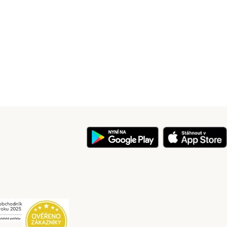
y
Security
Security