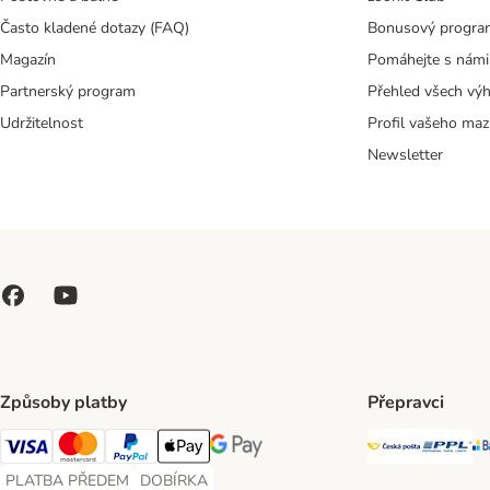
Často kladené dotazy (FAQ)
Bonusový progra
Magazín
Pomáhejte s námi
Partnerský program
Přehled všech vý
Udržitelnost
Profil vašeho maz
Newsletter
Způsoby platby
Přepravci
Česká poš
PP
Visa Payment Method
Mastercard Payment Method
PayPal Payment Method
Apple pay Payment Method
GooglePay Payment Method
PLATBA PŘEDEM
DOBÍRKA