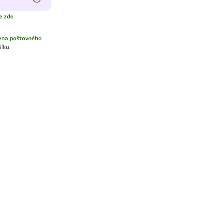
e zde
ena poštovného
íku.