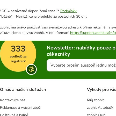
*DC = nezávazně doporučená cena **
Podmínky.
"běžně" = Nejnižší cena produktu za posledních 30 dní.
zoohit má právo používat vaši e-mailovou adresu k přímé reklamě na své
zákaznického servisu zoohit. Více informací:
https://support.zoohit.cz/cs
333
Newsletter: nabídky pouze p
zákazníky
zooBodů za
registraci!
Vyberte prosím alespoň jednu mož
O nás a našich službách
Výhody pro vá
Kontaktujte nás
Můj zoohit
Reklamace a vrácení zboží
zoohit Autobalík
Poštovné a balné
zoohit Club