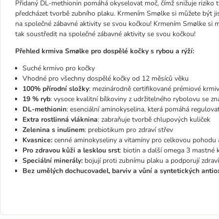
Přidaný DL-methionin pomáhá okyselovat moč, čímž snižuje riziko t
předcházet tvorbě zubního plaku. Krmením Smølke si můžete být jist
na společné zábavné aktivity se svou kočkou! Krmením Smølke si můž
tak soustředit na společné zábavné aktivity se svou kočkou!
Přehled krmiva Smølke pro dospělé kočky s rybou a rýží:
Suché krmivo pro kočky
Vhodné pro všechny dospělé kočky od 12 měsíců věku
100% přírodní složky
: mezinárodně certifikované prémiové krmi
19 % ryb
: vysoce kvalitní bílkoviny z udržitelného rybolovu se 
DL-methionin
: esenciální aminokyselina, která pomáhá regulov
Extra rostlinná vláknina
: zabraňuje tvorbě chlupových kuliček
Zelenina s inulinem
: prebiotikum pro zdraví střev
Kvasnice:
cenné aminokyseliny a vitamíny pro celkovou pohodu a
Pro zdravou kůži a lesklou srst
: biotin a další omega 3 mastné k
Speciální minerály:
bojují proti zubnímu plaku a podporují zdrav
Bez umělých dochucovadel, barviv a vůní a syntetických antio