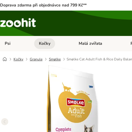
Doprava zdarma při objednávce nad 799 Kč**
Psi
Kočky
Malá zvířata
Otevřít menu: Psi
Otevřít menu: Kočky
Ote
Kočky
Granule
Smølke
Smølke Cat Adult Fish & Rice Daily Bala