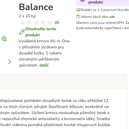
produkt
Balance
Dodání za 1-3 pracovní dny
víc
2 x 10 kg
Vrácení zboží
více zde
(
0
)
Všechny ceny jsou včetně DPH.
C
bude automaticky vypočítaná v koš
Ohodnoťte tento
produkt
Vyvážené krmivo All-in-One
s přírodními složkami pro
dospělé kočky. S rybami
ulovenými udržitelným
způsobem.
další
přizpůsobené potřebám dospělých koček ve věku přibližně 12
o na třech různých zdrojích živočišných bílkovin, konkrétně na
telným způsobem. Složení krmiva neobsahuje pšeničný lepek a
 nepoužívá chemické antioxidanty a konzervační látky. Smølke
Přírodní vláknina pomáhá předcházet tvorbě chlupových kuliček.