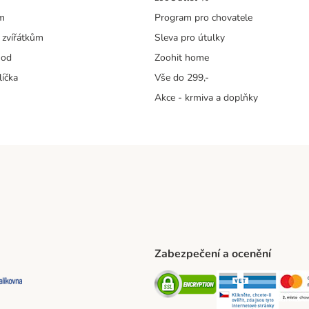
m
Program pro chovatele
 zvířátkům
Sleva pro útulky
hod
Zoohit home
líčka
Vše do 299,-
Akce - krmiva a doplňky
Zabezpečení a ocenění
ta Shipping Method
L Shipping Method
Balíkovna Shipping Method
Security
Securit