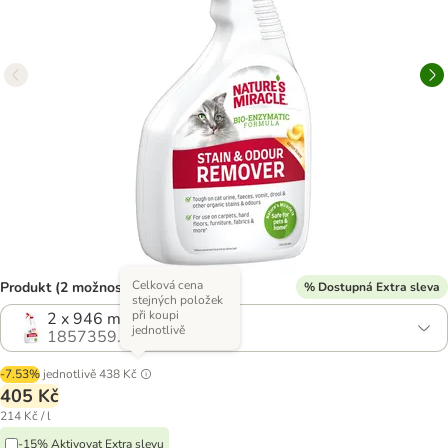
Celková cena
Produkt (2 možností)
% Dostupná Extra sleva
stejných položek
při koupi
2 x 946 ml
jednotlivě
1857359.0
-7.53%
jednotlivě
438 Kč
405 Kč
214 Kč / l
-15% Aktivovat Extra slevu