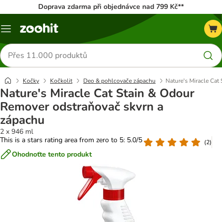
Doprava zdarma při objednávce nad 799 Kč**
Menu
Hledat
produkty
Kočky
Kočkolit
Deo & pohlcovače zápachu
Nature's Miracle Cat
Nature's Miracle Cat Stain & Odour
Remover odstraňovač skvrn a
zápachu
2 x 946 ml
This is a stars rating area from zero to 5: 5.0/5
(
2
)
Ohodnoťte tento produkt