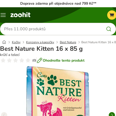
Doprava zdarma při objednávce nad 799 Kč**
Menu
Hledat
produkty
Kočky
Konzervy a kapsičky
Best Nature
Best Nature Kitten 16 x 
Best Nature Kitten 16 x 85 g
krůtí a telecí
Ohodnoťte tento produkt
(
0
)