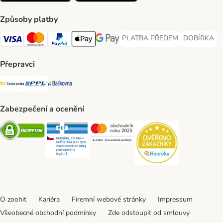
Způsoby platby
PLATBA PŘEDEM
DOBÍRKA
PLATBA PŘEDEM Payment Met
DOBÍRKA Pa
Visa Payment Method
Mastercard Payment Method
PayPal Payment Method
Apple pay Payment Method
GooglePay Payment Method
Přepravci
Česká pošta Shipping Method
PPL Shipping Method
Balíkovna Shipping Method
Zabezpečení a ocenění
Security
Security
Security
Security
O zoohit
Kariéra
Firemní webové stránky
Impressum
Všeobecné obchodní podmínky
Zde odstoupit od smlouvy