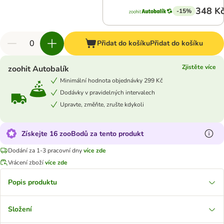
348 K
-15%
Přidat do košíku
Přidat do košíku
Zjistěte více
zoohit Autobalík
Minimální hodnota objednávky 299 Kč
Dodávky v pravidelných intervalech
Upravte, změňte, zrušte kdykoli
Získejte 16 zooBodů za tento produkt
Dodání za 1-3 pracovní dny
více zde
Vrácení zboží
více zde
Popis produktu
Složení