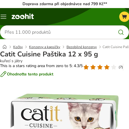
Doprava zdarma při objednávce nad 799 Kč**
Menu
Hledat
produkty
Kočky
Konzervy a kapsičky
Bezobilné konzervy
Catit Cuisine Paš
Catit Cuisine Paštika 12 x 95 g
kuřecí s játry
This is a stars rating area from zero to 5: 4.3/5
(
7
)
Ohodnoťte tento produkt