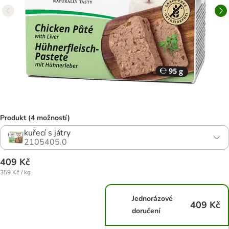
Produkt (4 možností)
kuřecí s játry
2105405.0
409 Kč
359 Kč / kg
Jednorázové
409 Kč
doručení