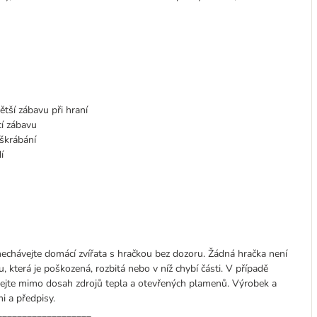
ětší zábavu při hraní
cí zábavu
 škrábání
í
nechávejte domácí zvířata s hračkou bez dozoru. Žádná hračka není
 která je poškozená, rozbitá nebo v níž chybí části. V případě
vejte mimo dosah zdrojů tepla a otevřených plamenů. Výrobek a
i a předpisy.
___________________