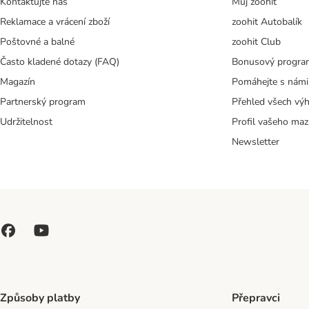
Kontaktujte nás
Můj zoohit
Reklamace a vrácení zboží
zoohit Autobalík
Poštovné a balné
zoohit Club
Často kladené dotazy (FAQ)
Bonusový progra
Magazín
Pomáhejte s námi
Partnerský program
Přehled všech vý
Udržitelnost
Profil vašeho maz
Newsletter
Způsoby platby
Přepravci