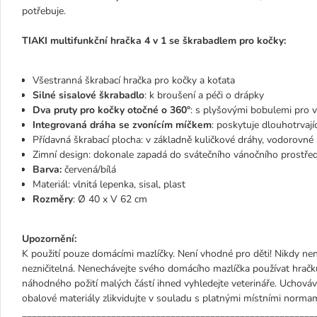
potřebuje.
TIAKI multifunkční hračka 4 v 1 se škrabadlem pro kočky:
Všestranná škrabací hračka pro kočky a koťata
Silné sisalové škrabadlo
: k broušení a péči o drápky
Dva pruty pro kočky otočné o 360°
: s plyšovými bobulemi pro v
Integrovaná dráha se zvonícím míčkem
: poskytuje dlouhotrvají
Přídavná škrabací plocha: v základně kuličkové dráhy, vodorovné
Zimní design: dokonale zapadá do svátečního vánočního prostřed
Barva:
červená/bílá
Materiál: vlnitá lepenka, sisal, plast
Rozměry
: Ø 40 x V 62 cm
Upozornění:
K použití pouze domácími mazlíčky. Není vhodné pro děti! Nikdy ne
nezničitelná. Nenechávejte svého domácího mazlíčka používat hračku,
náhodného požití malých částí ihned vyhledejte veterináře. Uchová
obalové materiály zlikvidujte v souladu s platnými místními normam
___________________________________________________________