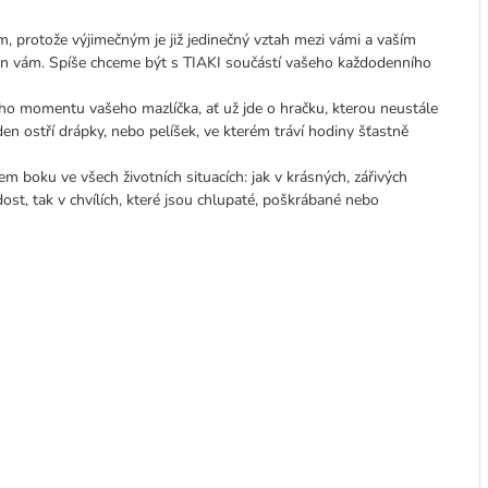
, protože výjimečným je již jedinečný vztah mezi vámi a vaším
en vám. Spíše chceme být s TIAKI součástí vašeho každodenního
o momentu vašeho mazlíčka, ať už jde o hračku, kterou neustále
den ostří drápky, nebo pelíšek, ve kterém tráví hodiny šťastně
m boku ve všech životních situacích: jak v krásných, zářivých
dost, tak v chvílích, které jsou chlupaté, poškrábané nebo