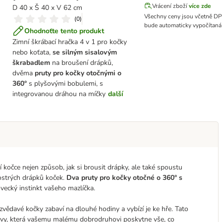
Vrácení zboží
více zde
D 40 x Š 40 x V 62 cm
Všechny ceny jsou včetně D
(
0
)
bude automaticky vypočítaná 
Ohodnoťte tento produkt
Zimní škrábací hračka 4 v 1 pro kočky
nebo koťata,
se silným sisalovým
škrabadlem
na broušení drápků,
dvěma
pruty pro kočky otočnými o
360°
s plyšovými bobulemi, s
integrovanou dráhou na míčky
další
 kočce nejen způsob, jak si brousit drápky, ale také spoustu
 ostrých drápků koček.
Dva pruty pro kočky otočné o 360° s
vecký instinkt vašeho mazlíčka.
 zvědavé kočky zabaví na dlouhé hodiny a vybízí je ke hře. Tato
bavy, která vašemu malému dobrodruhovi poskytne vše, co