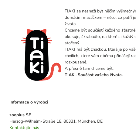
TIAKI se nesnaží být něčím výjimečným
domácím mazlíčkem – něco, co patří j
života.
Chceme být součástí každého šťastnéh
okusuje, škrabadlo, na které si každý 
stočený.
TIAKI má být značkou, která je po vaše
chvílích, které vám oběma přinášejí ra
rozkousané.
A přesně tam chceme být.
TIAKI. Součást vašeho života.
Informace o výrobci
zooplus SE
Herzog-Wilhelm-Straße 18, 80331, München, DE
Kontaktujte nás