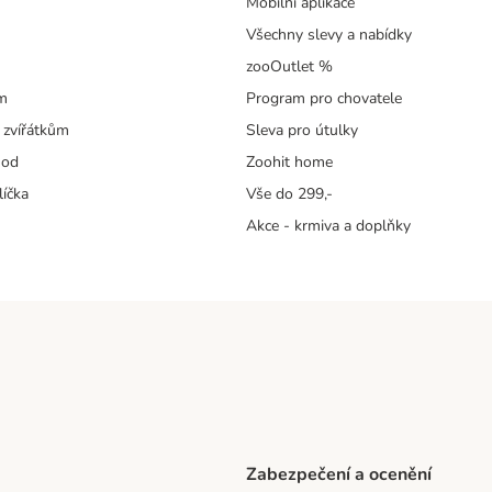
Mobilní aplikace
Všechny slevy a nabídky
zooOutlet %
m
Program pro chovatele
 zvířátkům
Sleva pro útulky
hod
Zoohit home
líčka
Vše do 299,-
Akce - krmiva a doplňky
Zabezpečení a ocenění