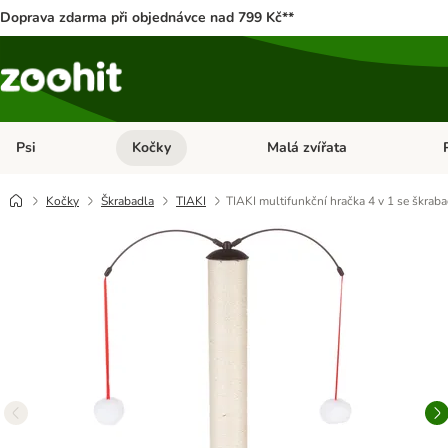
Doprava zdarma při objednávce nad 799 Kč**
Psi
Kočky
Malá zvířata
Otevřít menu: Psi
Otevřít menu: Kočky
Ote
Kočky
Škrabadla
TIAKI
TIAKI multifunkční hračka 4 v 1 se škrab