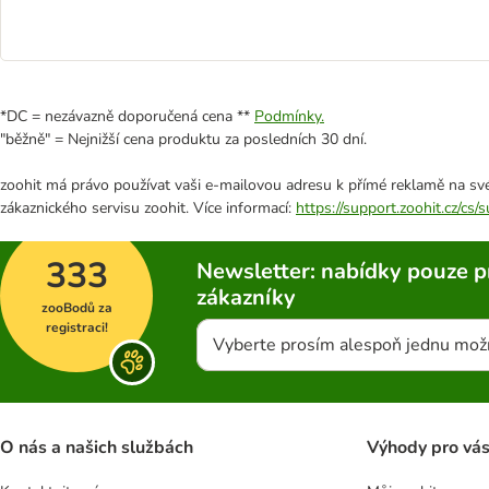
*DC = nezávazně doporučená cena **
Podmínky.
"běžně" = Nejnižší cena produktu za posledních 30 dní.
zoohit má právo používat vaši e-mailovou adresu k přímé reklamě na své
zákaznického servisu zoohit. Více informací:
https://support.zoohit.cz/cs
333
Newsletter: nabídky pouze p
zákazníky
zooBodů za
registraci!
Vyberte prosím alespoň jednu mož
O nás a našich službách
Výhody pro vá