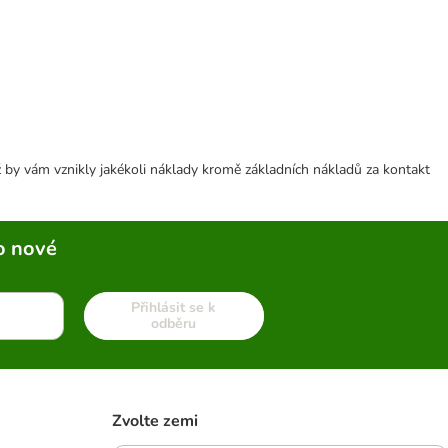
 by vám vznikly jakékoli náklady kromě základních nákladů za kontakt
o nové
Přihlásit se k
odběru
Zvolte zemi