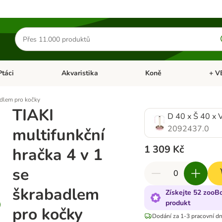
Hledat
produkty
Ptáci
Akvaristika
Koně
+ V
vřít menu: Malá zvířata
Otevřít menu: Ptáci
Otevřít menu: Akvaristika
Otevří
adlem pro kočky
TIAKI
D 40 x Š 40 x 
2092437.0
multifunkční
1 309 Kč
hračka 4 v 1
se
škrabadlem
Získejte 52 zooB
produkt
pro kočky
Dodání za 1-3 pracovní d