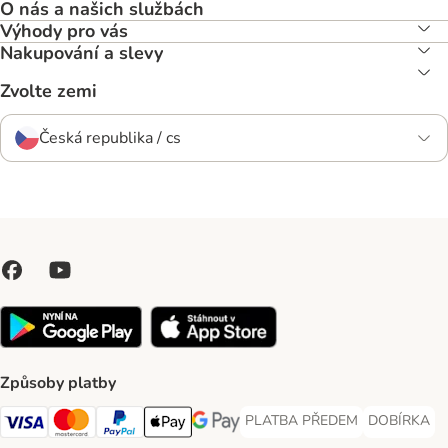
O nás a našich službách
Výhody pro vás
Nakupování a slevy
Zvolte zemi
Česká republika / cs
Způsoby platby
PLATBA PŘEDEM
DOBÍRKA
PLATBA PŘEDEM Payment Met
DOBÍRKA Pa
Visa Payment Method
Mastercard Payment Method
PayPal Payment Method
Apple pay Payment Method
GooglePay Payment Method