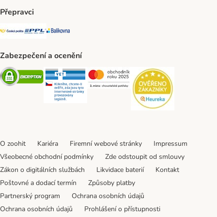
Přepravci
Česká pošta Shipping Method
PPL Shipping Method
Balíkovna Shipping Method
Zabezpečení a ocenění
Security
Security
Security
Security
O zoohit
Kariéra
Firemní webové stránky
Impressum
Všeobecné obchodní podmínky
Zde odstoupit od smlouvy
Zákon o digitálních službách
Likvidace baterií
Kontakt
Poštovné a dodací termín
Způsoby platby
Partnerský program
Ochrana osobních údajů
Ochrana osobních údajů
Prohlášení o přístupnosti