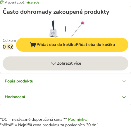
Vrácení zboží
více zde
Často dohromady zakoupené produkty
Celkem
Přidat oba do košíku
Přidat oba do košíku
0 Kč
Zobrazit více
Popis produktu
Hodnocení
*DC = nezávazně doporučená cena **
Podmínky.
"běžně" = Nejnižší cena produktu za posledních 30 dní.