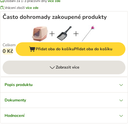
Dodání za 1-3 pracovní dny
více zde
Vrácení zboží
více zde
Často dohromady zakoupené produkty
Celkem
Přidat oba do košíku
Přidat oba do košíku
0 Kč
Zobrazit více
Popis produktu
Dokumenty
Hodnocení