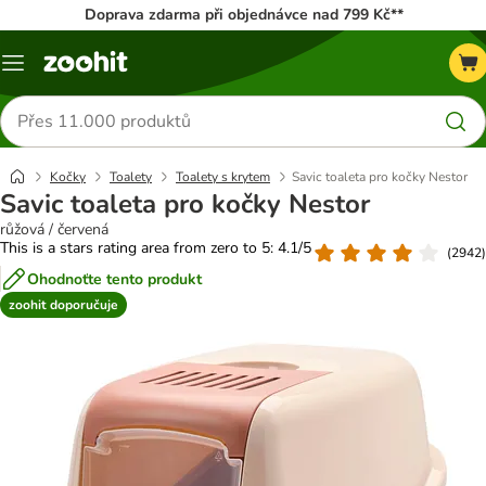
Doprava zdarma při objednávce nad 799 Kč**
Menu
Hledat
produkty
Kočky
Toalety
Toalety s krytem
Savic toaleta pro kočky Nestor
Savic toaleta pro kočky Nestor
růžová / červená
This is a stars rating area from zero to 5: 4.1/5
(
2942
)
Ohodnoťte tento produkt
zoohit doporučuje