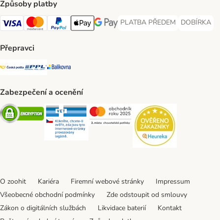
Způsoby platby
PLATBA PŘEDEM
DOBÍRKA
PLATBA PŘEDEM Payment Met
DOBÍRKA Pa
Visa Payment Method
Mastercard Payment Method
PayPal Payment Method
Apple pay Payment Method
GooglePay Payment Method
Přepravci
Česká pošta Shipping Method
PPL Shipping Method
Balíkovna Shipping Method
Zabezpečení a ocenění
Security
Security
Security
Security
O zoohit
Kariéra
Firemní webové stránky
Impressum
Všeobecné obchodní podmínky
Zde odstoupit od smlouvy
Zákon o digitálních službách
Likvidace baterií
Kontakt