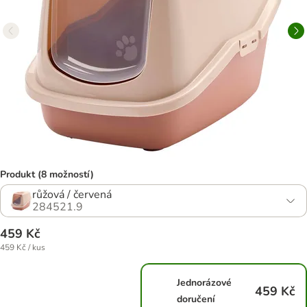
Produkt (8 možností)
růžová / červená
284521.9
459 Kč
459 Kč / kus
Jednorázové
459 Kč
doručení