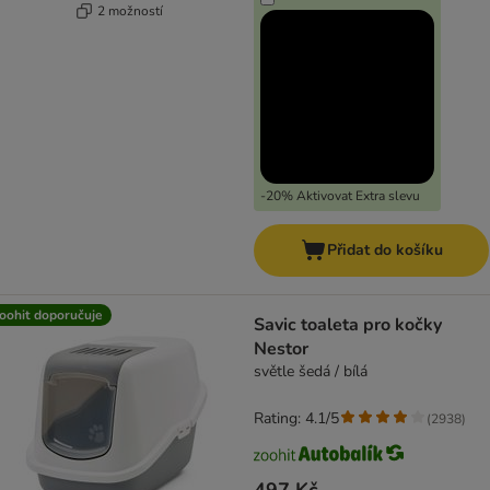
2 možností
-20% Aktivovat Extra slevu
Přidat do košíku
oohit doporučuje
Savic toaleta pro kočky
Nestor
světle šedá / bílá
Rating: 4.1/5
(
2938
)