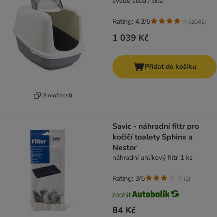
světle šedá / bílá
Rating: 4.3/5
(
2041
)
1 039 Kč
Přidat do košíku
8 možností
Savic - náhradní filtr pro
kočičí toalety Sphinx a
Nestor
náhradní uhlíkový filtr 1 ks
Rating: 3/5
(
2
)
84 Kč