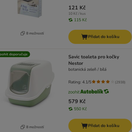
121 Kč
10 Kč / kus
115 Kč
8 možností
Přidat do košíku
oohit doporučuje
Savic toaleta pro kočky
Nestor
botanická zeleň / bílá
Rating: 4.1/5
(
2938
)
579 Kč
550 Kč
Přidat do košíku
8 možností