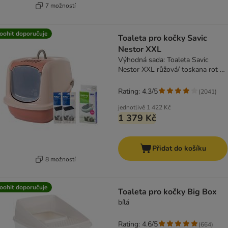
7 možností
oohit doporučuje
Toaleta pro kočky Savic
Nestor XXL
Výhodná sada: Toaleta Savic
Nestor XXL růžová/ toskana rot +
2 x náhradní uhlíkový filtr + 6 x
bag it up
Rating: 4.3/5
(
2041
)
jednotlivě
1 422 Kč
1 379 Kč
Přidat do košíku
8 možností
oohit doporučuje
Toaleta pro kočky Big Box
bílá
Rating: 4.6/5
(
664
)