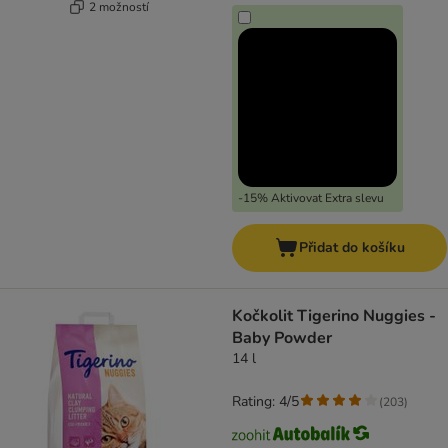
2 možností
-15% Aktivovat Extra slevu
Přidat do košíku
Kočkolit Tigerino Nuggies -
Baby Powder
14 l
Rating: 4/5
(
203
)