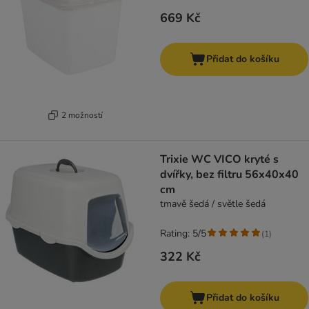
669 Kč
Přidat do košíku
2 možností
Trixie WC VICO kryté s
dvířky, bez filtru 56x40x40
cm
tmavě šedá / světle šedá
Rating: 5/5
(
1
)
322 Kč
Přidat do košíku