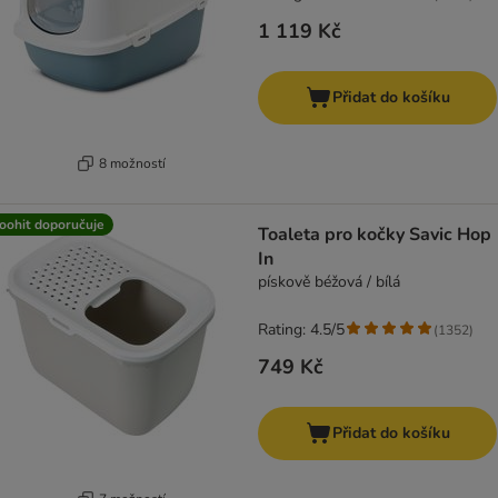
1 119 Kč
Přidat do košíku
8 možností
oohit doporučuje
Toaleta pro kočky Savic Hop
In
pískově béžová / bílá
Rating: 4.5/5
(
1352
)
749 Kč
Přidat do košíku