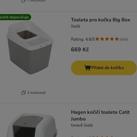
7 možností
oohit doporučuje
Toaleta pro kočky Big Box
šedá
Rating: 4.6/5
(
664
)
669 Kč
Přidat do košíku
2 možností
Hagen kočičí toaleta Catit
Jumbo
tmavě šedá