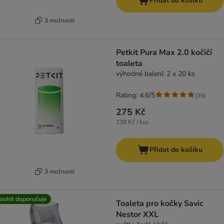
Přidat do košíku
3 možností
Petkit Pura Max 2.0 kočičí
toaleta
výhodné balení: 2 x 20 ks
Rating: 4.6/5
(
35
)
275 Kč
138 Kč / kus
Přidat do košíku
3 možností
oohit doporučuje
Toaleta pro kočky Savic
Nestor XXL