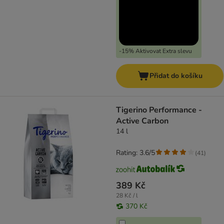
-15% Aktivovat Extra slevu
Přidat do košíku
Tigerino Performance -
Active Carbon
14 l
Rating: 3.6/5
(
41
)
389 Kč
28 Kč / l
370 Kč