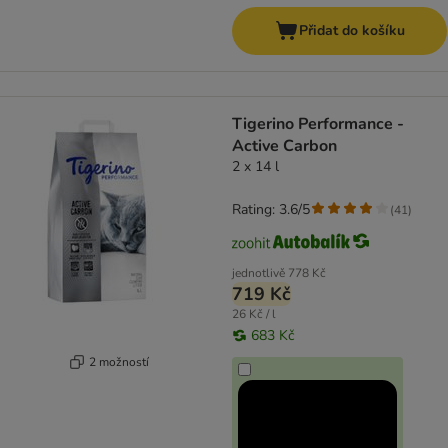
Přidat do košíku
Tigerino Performance -
Active Carbon
2 x 14 l
Rating: 3.6/5
(
41
)
jednotlivě
778 Kč
719 Kč
26 Kč / l
683 Kč
2 možností