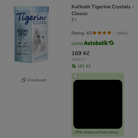
Kočkolit Tigerino Crystals -
Classic
5 l
Rating: 4/5
(
4662
)
169 Kč
34 Kč / l
161 Kč
3 možností
-20% Aktivovat Extra slevu