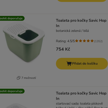
oohit doporučuje
Toaleta pro kočky Savic Hop
In
botanická zelená / bílá
Rating: 4.5/5
(
1352
)
754 Kč
Přidat do košíku
7 možností
oohit doporučuje
Toaleta pro kočky Savic Hop
In
startovací sada: toaleta pískově