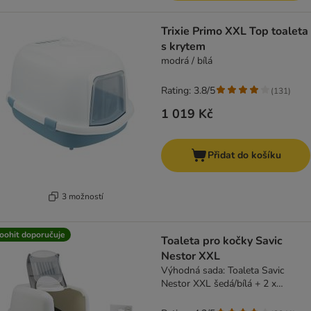
Trixie Primo XXL Top toaleta
s krytem
modrá / bílá
Rating: 3.8/5
(
131
)
1 019 Kč
Přidat do košíku
3 možností
oohit doporučuje
Toaleta pro kočky Savic
Nestor XXL
Výhodná sada: Toaleta Savic
Nestor XXL šedá/bílá + 2 x
náhradní uhlíkový filtr + 6 ks Bag
it up