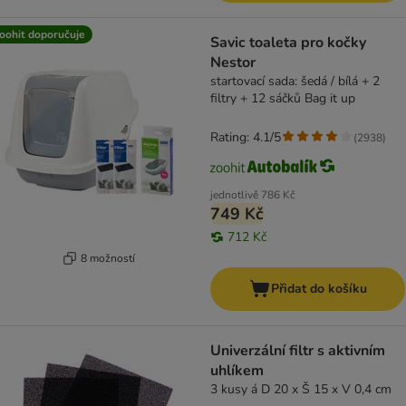
oohit doporučuje
Savic toaleta pro kočky
Nestor
startovací sada: šedá / bílá + 2
filtry + 12 sáčků Bag it up
Rating: 4.1/5
(
2938
)
jednotlivě
786 Kč
749 Kč
712 Kč
8 možností
Přidat do košíku
Univerzální filtr s aktivním
uhlíkem
3 kusy á D 20 x Š 15 x V 0,4 cm