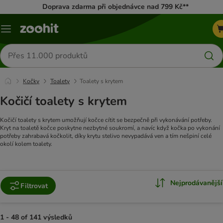
Doprava zdarma při objednávce nad 799 Kč**
Menu
Hledat
produkty
Kočky
Toalety
Toalety s krytem
Kočičí toalety s krytem
Kočičí toalety s krytem umožňují kočce cítit se bezpečně při vykonávání potřeby.
Kryt na toaletě kočce poskytne nezbytné soukromí, a navíc když kočka po vykonání
potřeby zahrabavá kočkolit, díky krytu stelivo nevypadává ven a tím nešpiní celé
okolí kolem toalety.
Nejprodávanější
Filtrovat
1 - 48 of 141 výsledků