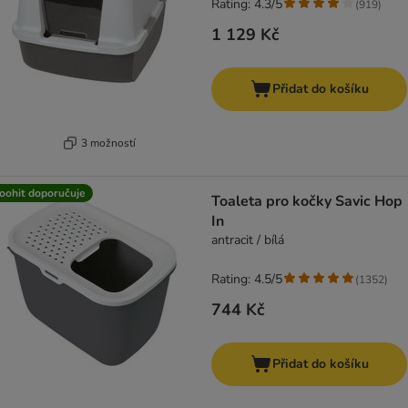
Rating: 4.3/5
(
919
)
1 129 Kč
Přidat do košíku
3 možností
oohit doporučuje
Toaleta pro kočky Savic Hop
In
antracit / bílá
Rating: 4.5/5
(
1352
)
744 Kč
Přidat do košíku