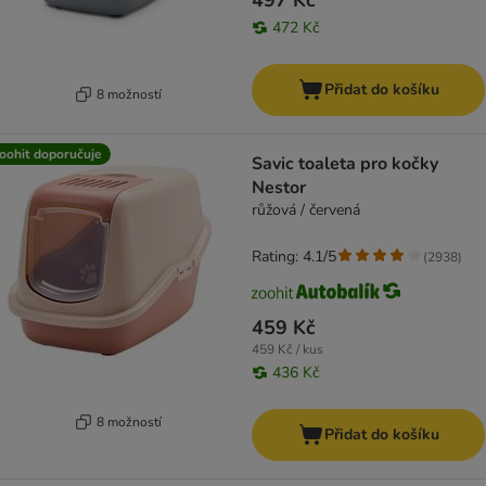
497 Kč
472 Kč
Přidat do košíku
8 možností
oohit doporučuje
Savic toaleta pro kočky
Nestor
růžová / červená
Rating: 4.1/5
(
2938
)
459 Kč
459 Kč / kus
436 Kč
8 možností
Přidat do košíku