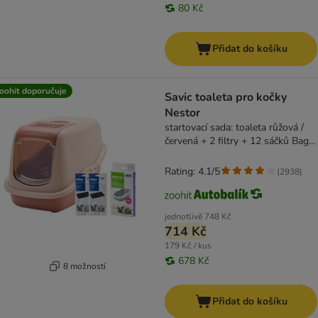
80 Kč
Přidat do košíku
oohit doporučuje
Savic toaleta pro kočky
Nestor
startovací sada: toaleta růžová /
červená + 2 filtry + 12 sáčků Bag it
up
Rating: 4.1/5
(
2938
)
jednotlivě
748 Kč
714 Kč
179 Kč / kus
678 Kč
8 možností
Přidat do košíku