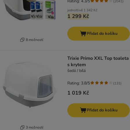
Rating: 4.3/5
(
2041
)
jednotlivě
1 342 Kč
1 299 Kč
Přidat do košíku
8 možností
Trixie Primo XXL Top toaleta
s krytem
šedá / bílá
Rating: 3.8/5
(
131
)
1 019 Kč
Přidat do košíku
3 možností