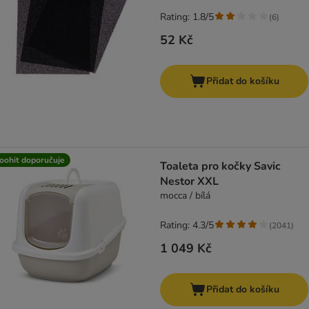
Rating: 1.8/5
(
6
)
52 Kč
Přidat do košíku
oohit doporučuje
Toaleta pro kočky Savic
Nestor XXL
mocca / bílá
Rating: 4.3/5
(
2041
)
1 049 Kč
Přidat do košíku