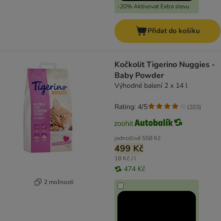
-20% Aktivovat Extra slevu
Přidat do košíku
Kočkolit Tigerino Nuggies -
Baby Powder
Výhodné balení 2 x 14 l
Rating: 4/5
(
203
)
jednotlivě
558 Kč
499 Kč
18 Kč / l
474 Kč
2 možností