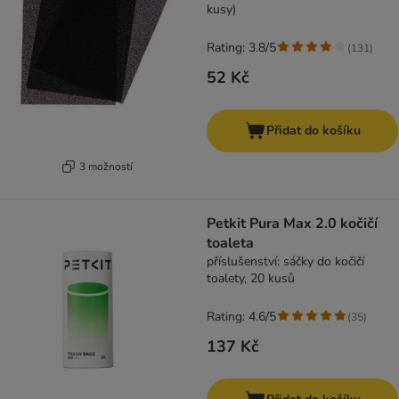
kusy)
Rating: 3.8/5
(
131
)
52 Kč
Přidat do košíku
3 možností
Petkit Pura Max 2.0 kočičí
toaleta
příslušenství: sáčky do kočičí
toalety, 20 kusů
Rating: 4.6/5
(
35
)
137 Kč