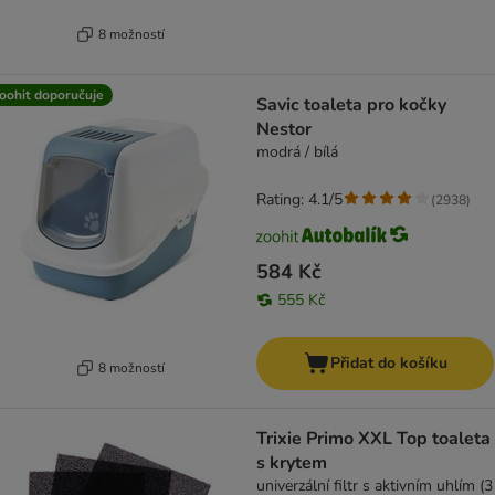
8 možností
oohit doporučuje
Savic toaleta pro kočky
Nestor
modrá / bílá
Rating: 4.1/5
(
2938
)
584 Kč
555 Kč
Přidat do košíku
8 možností
Trixie Primo XXL Top toaleta
s krytem
univerzální filtr s aktivním uhlím (3