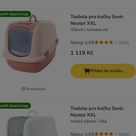
oohit doporučuje
Toaleta pro kočky Savic
Nestor XXL
růžová / toskana rot
Rating: 4.3/5
(
2041
)
1 119 Kč
Přidat do košíku
8 možností
oohit doporučuje
Toaleta pro kočky Savic
Nestor XXL
modrý kámen / bílá
Rating: 4.3/5
(
2041
)