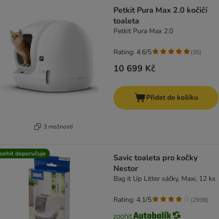
Petkit Pura Max 2.0 kočičí
toaleta
Petkit Pura Max 2.0
Rating: 4.6/5
(
35
)
10 699 Kč
Přidat do košíku
3 možností
oohit doporučuje
Savic toaleta pro kočky
Nestor
Bag it Up Litter sáčky, Maxi, 12 ks
Rating: 4.1/5
(
2938
)