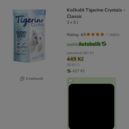
product items have been changed
Kočkolit Tigerino Crystals -
Classic
3 x 5 l
Rating: 4/5
(
4662
)
jednotlivě
507 Kč
449 Kč
30 Kč / l
427 Kč
3 možností