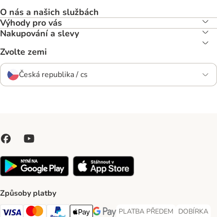
O nás a našich službách
Výhody pro vás
Nakupování a slevy
Zvolte zemi
Česká republika / cs
Způsoby platby
PLATBA PŘEDEM
DOBÍRKA
PLATBA PŘEDEM Payment Met
DOBÍRKA Pa