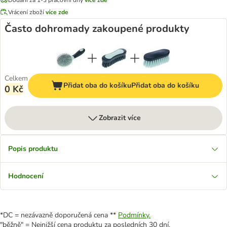
Vrácení zboží
více zde
Často dohromady zakoupené produkty
Celkem
Přidat oba do košíku
Přidat oba do košíku
0 Kč
Zobrazit více
Popis produktu
Hodnocení
*DC = nezávazně doporučená cena **
Podmínky.
"běžně" = Nejnižší cena produktu za posledních 30 dní.