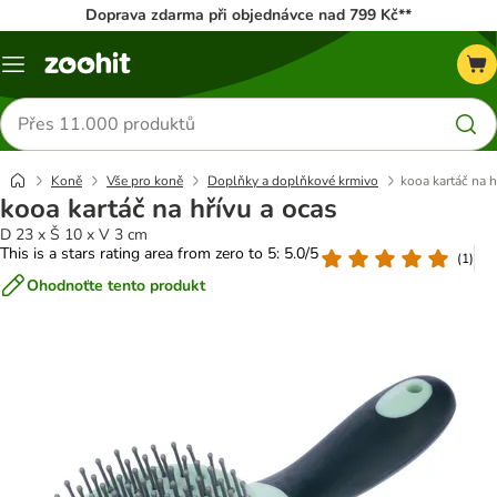
Doprava zdarma při objednávce nad 799 Kč**
Menu
Hledat
produkty
Koně
Vše pro koně
Doplňky a doplňkové krmivo
kooa kartáč na h
kooa kartáč na hřívu a ocas
D 23 x Š 10 x V 3 cm
This is a stars rating area from zero to 5: 5.0/5
(
1
)
Ohodnoťte tento produkt