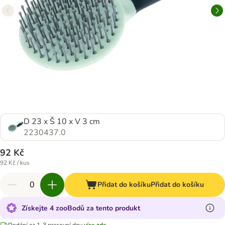
D 23 x Š 10 x V 3 cm
2230437.0
92 Kč
92 Kč / kus
Přidat do košíku
Přidat do košíku
Získejte 4 zooBodů za tento produkt
Dodání za 1-3 pracovní dny
více zde