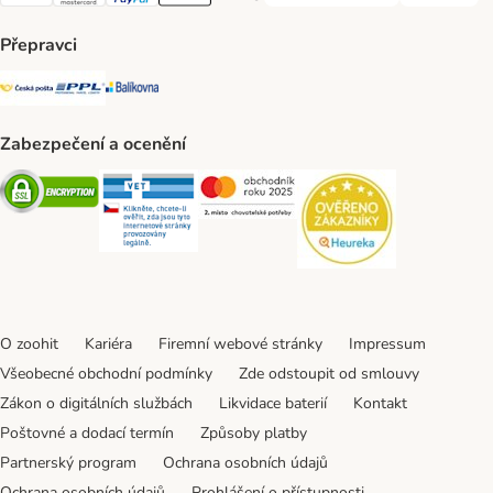
Visa Payment Method
Mastercard Payment Method
PayPal Payment Method
Apple pay Payment Method
GooglePay Payment Method
Přepravci
Česká pošta Shipping Method
PPL Shipping Method
Balíkovna Shipping Method
Zabezpečení a ocenění
Security
Security
Security
Security
O zoohit
Kariéra
Firemní webové stránky
Impressum
Všeobecné obchodní podmínky
Zde odstoupit od smlouvy
Zákon o digitálních službách
Likvidace baterií
Kontakt
Poštovné a dodací termín
Způsoby platby
Partnerský program
Ochrana osobních údajů
Ochrana osobních údajů
Prohlášení o přístupnosti