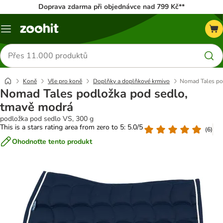
Doprava zdarma při objednávce nad 799 Kč**
Menu
Hledat
produkty
Koně
Vše pro koně
Doplňky a doplňkové krmivo
Nomad Tales po
Nomad Tales podložka pod sedlo,
tmavě modrá
podložka pod sedlo VS, 300 g
This is a stars rating area from zero to 5: 5.0/5
(
6
)
Ohodnoťte tento produkt