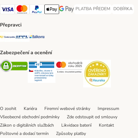
PLATBA PŘEDEM
DOBÍRKA
PLATBA PŘEDEM Payment Met
DOBÍRKA Pa
Visa Payment Method
Mastercard Payment Method
PayPal Payment Method
Apple pay Payment Method
GooglePay Payment Method
Přepravci
Česká pošta Shipping Method
PPL Shipping Method
Balíkovna Shipping Method
Zabezpečení a ocenění
Security
Security
Security
Security
O zoohit
Kariéra
Firemní webové stránky
Impressum
Všeobecné obchodní podmínky
Zde odstoupit od smlouvy
Zákon o digitálních službách
Likvidace baterií
Kontakt
Poštovné a dodací termín
Způsoby platby