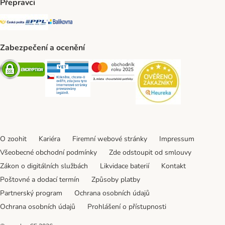
Přepravci
Česká pošta Shipping Method
PPL Shipping Method
Balíkovna Shipping Method
Zabezpečení a ocenění
Security
Security
Security
Security
O zoohit
Kariéra
Firemní webové stránky
Impressum
Všeobecné obchodní podmínky
Zde odstoupit od smlouvy
Zákon o digitálních službách
Likvidace baterií
Kontakt
Poštovné a dodací termín
Způsoby platby
Partnerský program
Ochrana osobních údajů
Ochrana osobních údajů
Prohlášení o přístupnosti