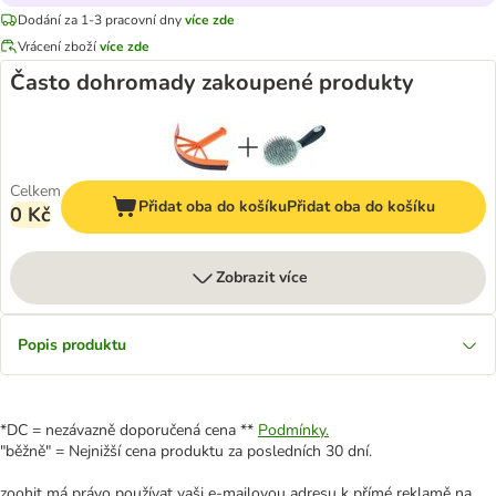
Dodání za 1-3 pracovní dny
více zde
Vrácení zboží
více zde
Často dohromady zakoupené produkty
Celkem
Přidat oba do košíku
Přidat oba do košíku
0 Kč
Zobrazit více
Popis produktu
*DC = nezávazně doporučená cena **
Podmínky.
"běžně" = Nejnižší cena produktu za posledních 30 dní.
zoohit má právo používat vaši e-mailovou adresu k přímé reklamě na