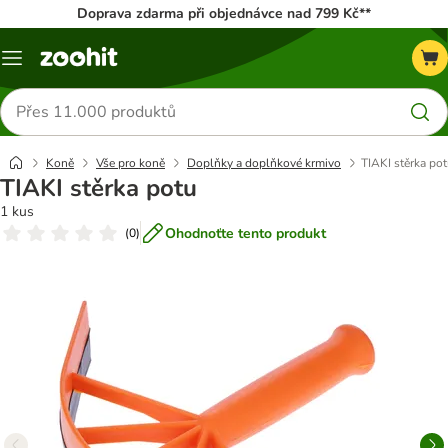
Doprava zdarma při objednávce nad 799 Kč**
Menu
Hledat
produkty
Koně
Vše pro koně
Doplňky a doplňkové krmivo
TIAKI stěrka po
TIAKI stěrka potu
1 kus
Ohodnoťte tento produkt
(
0
)