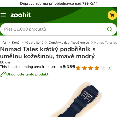
Doprava zdarma při objednávce nad 799 Kč**
Menu
Hledat
produkty
Koně
Vše pro koně
Doplňky a doplňkové krmivo
Nomad Tales krá
Nomad Tales krátký podbřišník s
umělou kožešinou, tmavě modrý
80 cm
This is a stars rating area from zero to 5: 3.5/5
(
4
)
Ohodnoťte tento produkt