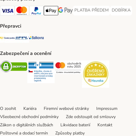
PLATBA PŘEDEM
DOBÍRKA
PLATBA PŘEDEM Payment Met
DOBÍRKA Pa
Visa Payment Method
Mastercard Payment Method
PayPal Payment Method
Apple pay Payment Method
GooglePay Payment Method
Přepravci
Česká pošta Shipping Method
PPL Shipping Method
Balíkovna Shipping Method
Zabezpečení a ocenění
Security
Security
Security
Security
O zoohit
Kariéra
Firemní webové stránky
Impressum
Všeobecné obchodní podmínky
Zde odstoupit od smlouvy
Zákon o digitálních službách
Likvidace baterií
Kontakt
Poštovné a dodací termín
Způsoby platby