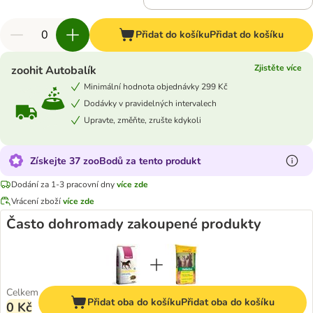
Přidat do košíku
Přidat do košíku
Zjistěte více
zoohit Autobalík
Minimální hodnota objednávky 299 Kč
Dodávky v pravidelných intervalech
Upravte, změňte, zrušte kdykoli
Získejte 37 zooBodů za tento produkt
Dodání za 1-3 pracovní dny
více zde
Vrácení zboží
více zde
Často dohromady zakoupené produkty
Celkem
Přidat oba do košíku
Přidat oba do košíku
0 Kč