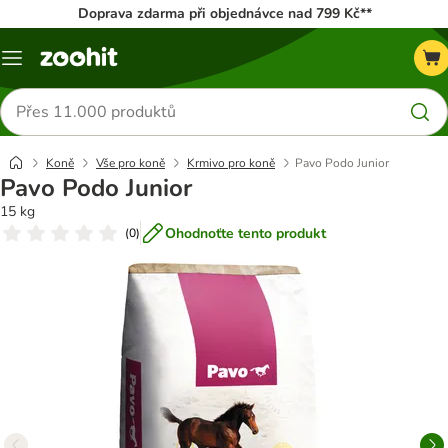
Doprava zdarma při objednávce nad 799 Kč**
Menu
Hledat
produkty
Koně
Vše pro koně
Krmivo pro koně
Pavo Podo Junior
Pavo Podo Junior
15 kg
Ohodnoťte tento produkt
(
0
)