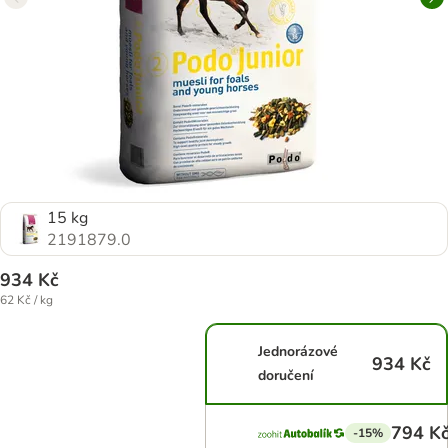
15 kg
2191879.0
934 Kč
62 Kč / kg
Jednorázové
934 Kč
doručení
794 K
-15%