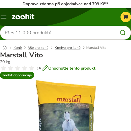
Doprava zdarma při objednávce nad 799 Kč**
Menu
Hledat
produkty
Koně
Vše pro koně
Krmivo pro koně
Marstall Vito
Marstall Vito
20 kg
Ohodnoťte tento produkt
(
0
)
zoohit doporučuje