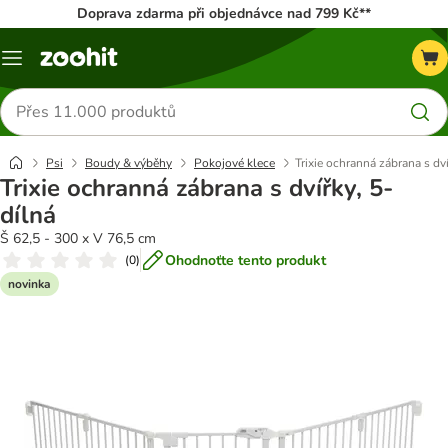
Doprava zdarma při objednávce nad 799 Kč**
Menu
Hledat
produkty
Psi
Boudy & výběhy
Pokojové klece
Trixie ochranná zábrana s dví
Trixie ochranná zábrana s dvířky, 5-
dílná
Š 62,5 - 300 x V 76,5 cm
Ohodnoťte tento produkt
(
0
)
novinka