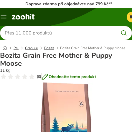
Doprava zdarma při objednávce nad 799 Kč**
Menu
Hledat
produkty
Psi
Granule
Bozita
Bozita Grain Free Mother & Puppy Moose
Bozita Grain Free Mother & Puppy
Moose
11 kg
Ohodnoťte tento produkt
(
0
)