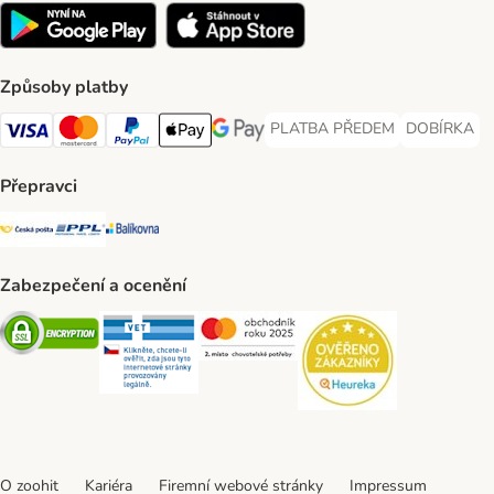
Způsoby platby
PLATBA PŘEDEM
DOBÍRKA
PLATBA PŘEDEM Payment Met
DOBÍRKA Pa
Visa Payment Method
Mastercard Payment Method
PayPal Payment Method
Apple pay Payment Method
GooglePay Payment Method
Přepravci
Česká pošta Shipping Method
PPL Shipping Method
Balíkovna Shipping Method
Zabezpečení a ocenění
Security
Security
Security
Security
O zoohit
Kariéra
Firemní webové stránky
Impressum