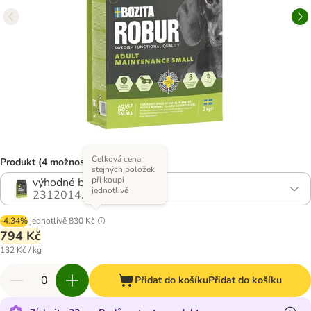
Celková cena
Produkt (4 možností)
stejných položek
při koupi
výhodné balení: 2 x 3 kg
jednotlivě
2312014.2
-4.34%
jednotlivě
830 Kč
794 Kč
132 Kč / kg
Přidat do košíku
Přidat do košíku