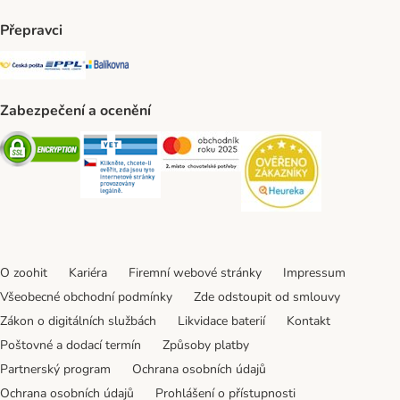
Přepravci
Česká pošta Shipping Method
PPL Shipping Method
Balíkovna Shipping Method
Zabezpečení a ocenění
Security
Security
Security
Security
O zoohit
Kariéra
Firemní webové stránky
Impressum
Všeobecné obchodní podmínky
Zde odstoupit od smlouvy
Zákon o digitálních službách
Likvidace baterií
Kontakt
Poštovné a dodací termín
Způsoby platby
Partnerský program
Ochrana osobních údajů
Ochrana osobních údajů
Prohlášení o přístupnosti