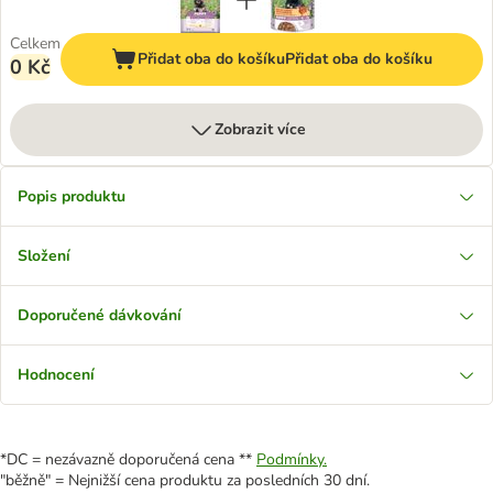
Celkem
Přidat oba do košíku
Přidat oba do košíku
0 Kč
Zobrazit více
Popis produktu
Složení
Doporučené dávkování
Hodnocení
*DC = nezávazně doporučená cena **
Podmínky.
"běžně" = Nejnižší cena produktu za posledních 30 dní.