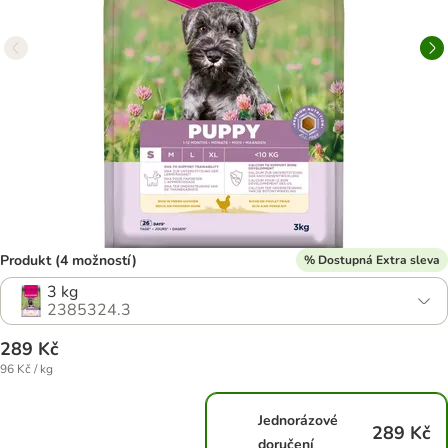
Produkt (4 možností)
% Dostupná Extra sleva
3 kg
2385324.3
289 Kč
96 Kč / kg
Jednorázové
289 Kč
doručení