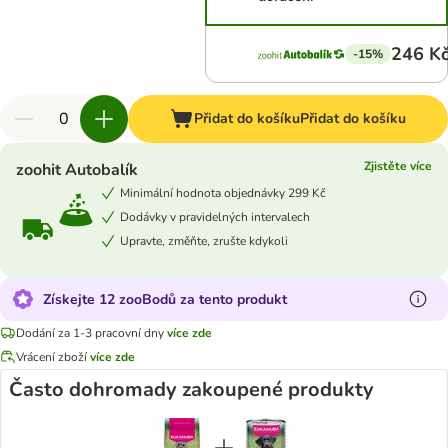
246 K
-15%
Přidat do košíku
Přidat do košíku
Zjistěte více
zoohit Autobalík
Minimální hodnota objednávky 299 Kč
Dodávky v pravidelných intervalech
Upravte, změňte, zrušte kdykoli
Získejte 12 zooBodů za tento produkt
Dodání za 1-3 pracovní dny
více zde
Vrácení zboží
více zde
Často dohromady zakoupené produkty