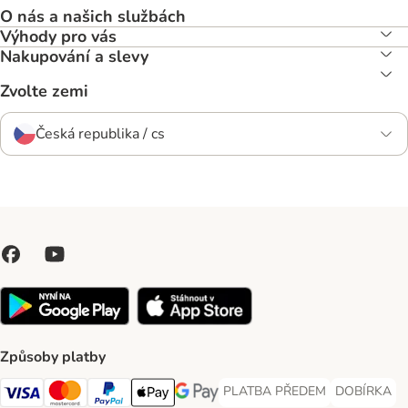
O nás a našich službách
Výhody pro vás
Nakupování a slevy
Zvolte zemi
Česká republika / cs
Způsoby platby
PLATBA PŘEDEM
DOBÍRKA
PLATBA PŘEDEM Payment Met
DOBÍRKA Pa
Visa Payment Method
Mastercard Payment Method
PayPal Payment Method
Apple pay Payment Method
GooglePay Payment Method