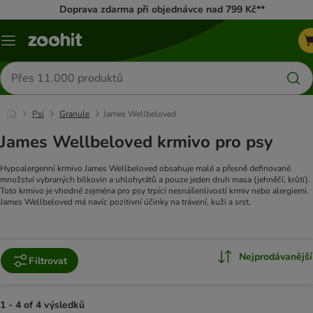
Doprava zdarma při objednávce nad 799 Kč**
Menu
Hledat
produkty
Psi
Granule
James Wellbeloved
James Wellbeloved krmivo pro psy
Hypoalergenní krmivo James Wellbeloved obsahuje malé a přesně definované
množství vybraných bílkovin a uhlohyrátů a pouze jeden druh masa (jehněčí, krůtí).
Toto krmivo je vhodné zejména pro psy trpící nesnášenlivostí krmiv nebo alergiemi.
James Wellbeloved má navíc pozitivní účinky na trávení, kuži a srst.
Nejprodávanější
Filtrovat
1 - 4 of 4 výsledků