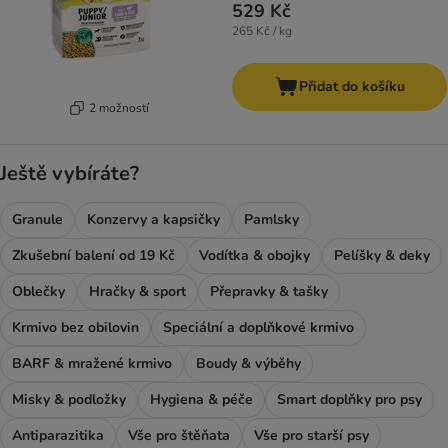
529 Kč
265 Kč / kg
Přidat do košíku
2 možností
Ještě vybíráte?
Granule
Konzervy a kapsičky
Pamlsky
Zkušební balení od 19 Kč
Vodítka & obojky
Pelíšky & deky
Oblečky
Hračky & sport
Přepravky & tašky
Krmivo bez obilovin
Speciální a doplňkové krmivo
BARF & mražené krmivo
Boudy & výběhy
Misky & podložky
Hygiena & péče
Smart doplňky pro psy
Antiparazitika
Vše pro štěňata
Vše pro starší psy