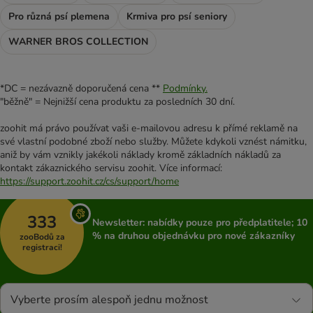
Pro různá psí plemena
Krmiva pro psí seniory
WARNER BROS COLLECTION
*DC = nezávazně doporučená cena **
Podmínky.
"běžně" = Nejnižší cena produktu za posledních 30 dní.
zoohit má právo používat vaši e-mailovou adresu k přímé reklamě na
své vlastní podobné zboží nebo služby. Můžete kdykoli vznést námitku,
aniž by vám vznikly jakékoli náklady kromě základních nákladů za
kontakt zákaznického servisu zoohit. Více informací:
https://support.zoohit.cz/cs/support/home
333
Newsletter: nabídky pouze pro předplatitele; 10
% na druhou objednávku pro nové zákazníky
zooBodů za
registraci!
Vyberte prosím alespoň jednu možnost