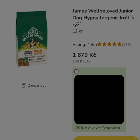
product items have been changed
James Wellbeloved Junior
Dog Hypoallergenic krůtí s
rýží
12 kg
Rating: 4.8/5
(
136
)
1 679 Kč
140 Kč / kg
2 možností
-20% Aktivovat Extra slevu