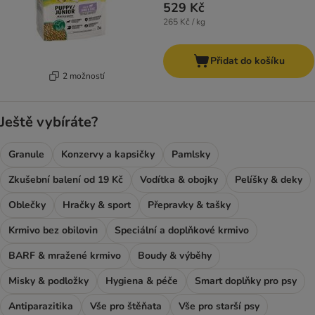
529 Kč
265 Kč / kg
Přidat do košíku
2 možností
Ještě vybíráte?
Granule
Konzervy a kapsičky
Pamlsky
Zkušební balení od 19 Kč
Vodítka & obojky
Pelíšky & deky
Oblečky
Hračky & sport
Přepravky & tašky
Krmivo bez obilovin
Speciální a doplňkové krmivo
BARF & mražené krmivo
Boudy & výběhy
Misky & podložky
Hygiena & péče
Smart doplňky pro psy
Antiparazitika
Vše pro štěňata
Vše pro starší psy