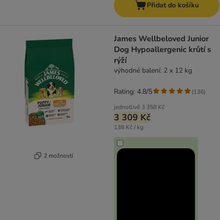
Přidat do košíku
James Wellbeloved Junior
Dog Hypoallergenic krůtí s
rýží
výhodné balení: 2 x 12 kg
Rating: 4.8/5
(
136
)
jednotlivě
3 358 Kč
3 309 Kč
138 Kč / kg
2 možností