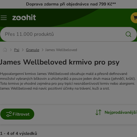
Doprava zdarma při objednávce nad 799 Kč**
Menu
Hledat
produkty
Psi
Granule
James Wellbeloved
James Wellbeloved krmivo pro psy
Hypoalergenní krmivo James Wellbeloved obsahuje malé a přesně definované
množství vybraných bílkovin a uhlohyrátů a pouze jeden druh masa (jehněčí, krůtí).
Toto krmivo je vhodné zejména pro psy trpící nesnášenlivostí krmiv nebo alergiemi.
James Wellbeloved má navíc pozitivní účinky na trávení, kuži a srst.
Nejprodávanější
Filtrovat
1 - 4 of 4 výsledků