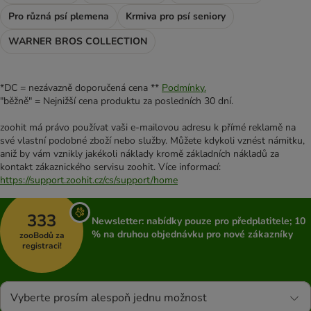
Pro různá psí plemena
Krmiva pro psí seniory
WARNER BROS COLLECTION
*DC = nezávazně doporučená cena **
Podmínky.
"běžně" = Nejnižší cena produktu za posledních 30 dní.
zoohit má právo používat vaši e-mailovou adresu k přímé reklamě na
své vlastní podobné zboží nebo služby. Můžete kdykoli vznést námitku,
aniž by vám vznikly jakékoli náklady kromě základních nákladů za
kontakt zákaznického servisu zoohit. Více informací:
https://support.zoohit.cz/cs/support/home
333
Newsletter: nabídky pouze pro předplatitele; 10
% na druhou objednávku pro nové zákazníky
zooBodů za
registraci!
Vyberte prosím alespoň jednu možnost