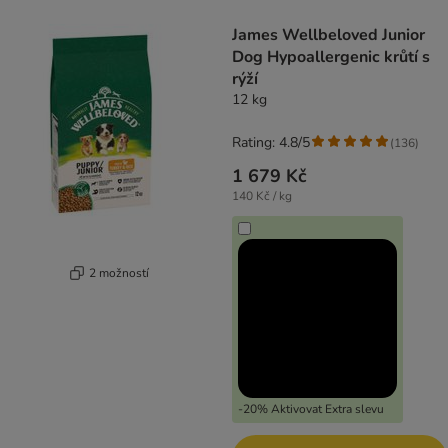
product items have been changed
James Wellbeloved Junior
Dog Hypoallergenic krůtí s
rýží
12 kg
Rating: 4.8/5
(
136
)
1 679 Kč
140 Kč / kg
2 možností
-20% Aktivovat Extra slevu