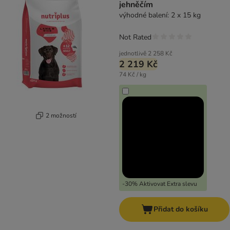
jehněčím
výhodné balení: 2 x 15 kg
Not Rated
jednotlivě
2 258 Kč
2 219 Kč
74 Kč / kg
2 možností
-30% Aktivovat Extra slevu
Přidat do košíku