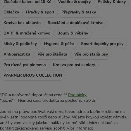
Zkušební balení od 19 Kč
Vodítka & obojky
Pelíšky & deky
Oblečky
Hračky & sport
Přepravky & tašky
Krmivo bez obilovin
Speciální a doplňkové krmivo
BARF & mražené krmivo
Boudy & výběhy
Misky & podložky
Hygiena & péče
Smart doplňky pro psy
Antiparazitika
Vše pro štěňata
Vše pro starší psy
Pro různá psí plemena
Krmiva pro psí seniory
WARNER BROS COLLECTION
*DC = nezávazně doporučená cena **
Podmínky.
"běžně" = Nejnižší cena produktu za posledních 30 dní.
zoohit má právo používat vaši e-mailovou adresu k přímé reklamě na
své vlastní podobné zboží nebo služby. Můžete kdykoli vznést námitku,
aniž by vám vznikly jakékoli náklady kromě základních nákladů za
kontakt zákaznického servisu zoohit. Více informací: