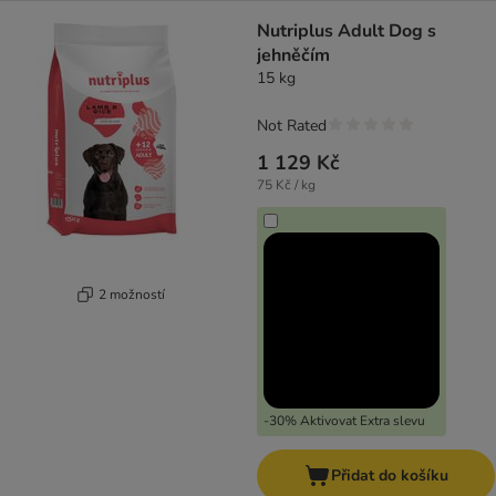
Nutriplus Adult Dog s
jehněčím
15 kg
Not Rated
1 129 Kč
75 Kč / kg
2 možností
-30% Aktivovat Extra slevu
Přidat do košíku