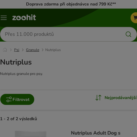
Doprava zdarma při objednávce nad 799 Kč**
Menu
Hledat
produkty
Psi
Granule
Nutriplus
Nutriplus
Nutriplus granule pro psy.
Nejprodávanější
Filtrovat
1 - 2 of 2 výsledků
product items have been changed
Nutriplus Adult Dog s