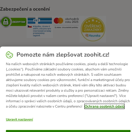
Zabezpečení a ocenění
Security
Security
Security
Security
Pomozte nám zlepšovat zoohit.cz!
O zoohit
Kariéra
Firemní webové stránky
Impressum
Na našich webových stránkách používáme cookies, pixely a další technologie
(„cookies“). Používáme základní soubory cookies, abychom vám umožnili
Všeobecné obchodní podmínky
Zde odstoupit od smlouvy
prohlížet a nakupovat na našich webových stránkách. S vaším souhlasem
Zákon o digitálních službách
Likvidace baterií
Kontakt
aktivujeme soubory cookies pro výkonnostní, funkční a marketingové účely pro
zlepšení kvality našich webových stránek, které vám díky této aktivaci budou
Poštovné a dodací termín
Způsoby platby
moci ukazovat relevantní produkty a služby a pro personalizaci reklam. Změny
Partnerský program
Ochrana osobních údajů
můžete kdykoli provést v našem centru preferencí ("Upravit nastavení"). Více
informací o správci vašich osobních údajů, o zpracovávaných osobních údajích
Ochrana osobních údajů
Prohlášení o přístupnosti
a účelu zpracování naleznete v Centru preferencí
Ochrana osobních údajů
© zooplus SE
2026
Upravit nastavení