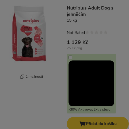
Nutriplus Adult Dog s
jehněčím
15 kg
Not Rated
1 129 Kč
75 Kč / kg
2 možností
-30% Aktivovat Extra slevu
Přidat do košíku