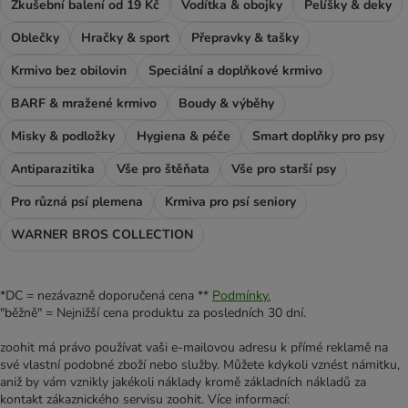
Zkušební balení od 19 Kč
Vodítka & obojky
Pelíšky & deky
Oblečky
Hračky & sport
Přepravky & tašky
Krmivo bez obilovin
Speciální a doplňkové krmivo
BARF & mražené krmivo
Boudy & výběhy
Misky & podložky
Hygiena & péče
Smart doplňky pro psy
Antiparazitika
Vše pro štěňata
Vše pro starší psy
Pro různá psí plemena
Krmiva pro psí seniory
WARNER BROS COLLECTION
*DC = nezávazně doporučená cena **
Podmínky.
"běžně" = Nejnižší cena produktu za posledních 30 dní.
zoohit má právo používat vaši e-mailovou adresu k přímé reklamě na
své vlastní podobné zboží nebo služby. Můžete kdykoli vznést námitku,
aniž by vám vznikly jakékoli náklady kromě základních nákladů za
kontakt zákaznického servisu zoohit. Více informací: