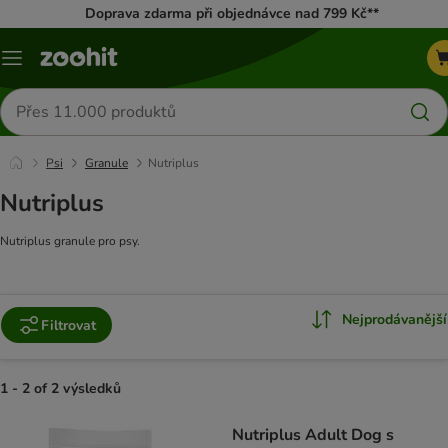
Doprava zdarma při objednávce nad 799 Kč**
Menu
Hledat
produkty
Psi
Granule
Nutriplus
Nutriplus
Nutriplus granule pro psy.
Nejprodávanější
Filtrovat
1 - 2 of 2 výsledků
product items have been changed
Nutriplus Adult Dog s