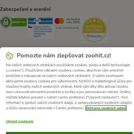
Zabezpečení a ocenění
Security
Security
Security
Security
Pomozte nám zlepšovat zoohit.cz!
O zoohit
Kariéra
Firemní webové stránky
Impressum
Na našich webových stránkách používáme cookies, pixely a další technologie
(„cookies“). Používáme základní soubory cookies, abychom vám umožnili
Všeobecné obchodní podmínky
Zde odstoupit od smlouvy
prohlížet a nakupovat na našich webových stránkách. S vaším souhlasem
Zákon o digitálních službách
Likvidace baterií
Kontakt
aktivujeme soubory cookies pro výkonnostní, funkční a marketingové účely pro
zlepšení kvality našich webových stránek, které vám díky této aktivaci budou
Poštovné a dodací termín
Způsoby platby
moci ukazovat relevantní produkty a služby a pro personalizaci reklam. Změny
Partnerský program
Ochrana osobních údajů
můžete kdykoli provést v našem centru preferencí ("Upravit nastavení"). Více
informací o správci vašich osobních údajů, o zpracovávaných osobních údajích
Ochrana osobních údajů
Prohlášení o přístupnosti
a účelu zpracování naleznete v Centru preferencí
Ochrana osobních údajů
© zooplus SE
2026
Upravit nastavení