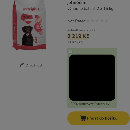
jehněčím
výhodné balení: 2 x 15 kg
Not Rated
jednotlivě
2 258 Kč
2 219 Kč
74 Kč / kg
2 možností
-30% Aktivovat Extra slevu
Přidat do košíku