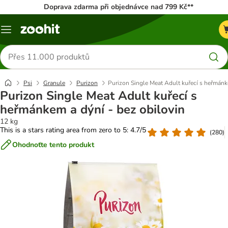
Doprava zdarma při objednávce nad 799 Kč**
Menu
Hledat
produkty
Psi
Granule
Purizon
Purizon Single Meat Adult kuřecí s heřmánk
Purizon Single Meat Adult kuřecí s
heřmánkem a dýní - bez obilovin
12 kg
This is a stars rating area from zero to 5: 4.7/5
(
280
)
Ohodnoťte tento produkt