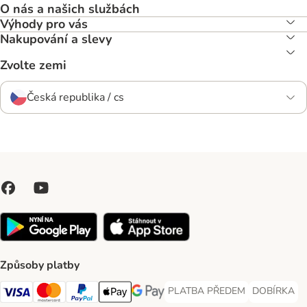
O nás a našich službách
Výhody pro vás
Nakupování a slevy
Zvolte zemi
Česká republika / cs
Způsoby platby
PLATBA PŘEDEM
DOBÍRKA
PLATBA PŘEDEM Payment Met
DOBÍRKA Pa
Visa Payment Method
Mastercard Payment Method
PayPal Payment Method
Apple pay Payment Method
GooglePay Payment Method