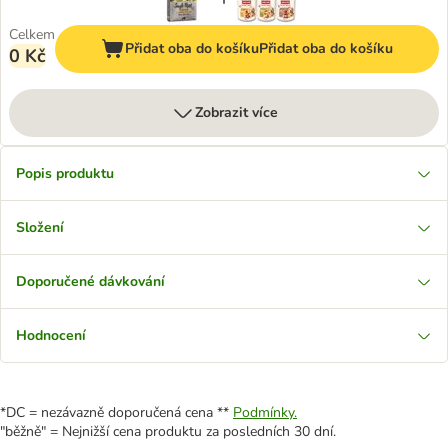
Celkem
Přidat oba do košíku
Přidat oba do košíku
0 Kč
Zobrazit více
Popis produktu
Složení
Doporučené dávkování
Hodnocení
*DC = nezávazně doporučená cena **
Podmínky.
"běžně" = Nejnižší cena produktu za posledních 30 dní.