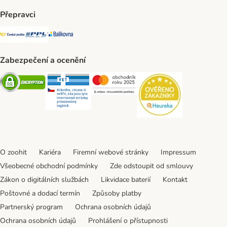
Přepravci
Česká pošta Shipping Method
PPL Shipping Method
Balíkovna Shipping Method
Zabezpečení a ocenění
Security
Security
Security
Security
O zoohit
Kariéra
Firemní webové stránky
Impressum
Všeobecné obchodní podmínky
Zde odstoupit od smlouvy
Zákon o digitálních službách
Likvidace baterií
Kontakt
Poštovné a dodací termín
Způsoby platby
Partnerský program
Ochrana osobních údajů
Ochrana osobních údajů
Prohlášení o přístupnosti