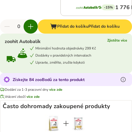
1 776 
-15%
Přidat do košíku
Přidat do košíku
Zjistěte více
zoohit Autobalík
Minimální hodnota objednávky 299 Kč
Dodávky v pravidelných intervalech
Upravte, změňte, zrušte kdykoli
Získejte 84 zooBodů za tento produkt
Dodání za 1-3 pracovní dny
více zde
Vrácení zboží
více zde
Často dohromady zakoupené produkty