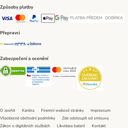
Způsoby platby
PLATBA PŘEDEM
DOBÍRKA
PLATBA PŘEDEM Payment Met
DOBÍRKA Pa
Visa Payment Method
Mastercard Payment Method
PayPal Payment Method
Apple pay Payment Method
GooglePay Payment Method
Přepravci
Česká pošta Shipping Method
PPL Shipping Method
Balíkovna Shipping Method
Zabezpečení a ocenění
Security
Security
Security
Security
O zoohit
Kariéra
Firemní webové stránky
Impressum
Všeobecné obchodní podmínky
Zde odstoupit od smlouvy
Zákon o digitálních službách
Likvidace baterií
Kontakt