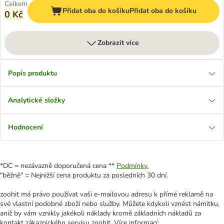
Celkem
Přidat oba do košíku
Přidat oba do košíku
0 Kč
Zobrazit více
Popis produktu
Analytické složky
Hodnocení
*DC = nezávazně doporučená cena **
Podmínky.
"běžně" = Nejnižší cena produktu za posledních 30 dní.
zoohit má právo používat vaši e-mailovou adresu k přímé reklamě na
své vlastní podobné zboží nebo služby. Můžete kdykoli vznést námitku,
aniž by vám vznikly jakékoli náklady kromě základních nákladů za
kontakt zákaznického servisu zoohit. Více informací: