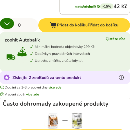
42 Kč
-15%
Přidat do košíku
Přidat do košíku
Zjistěte více
zoohit Autobalík
Minimální hodnota objednávky 299 Kč
Dodávky v pravidelných intervalech
Upravte, změňte, zrušte kdykoli
Získejte 2 zooBodů za tento produkt
Dodání za 1-3 pracovní dny
více zde
Vrácení zboží
více zde
Často dohromady zakoupené produkty