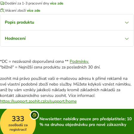
Dodání za 1-3 pracovní dny
více zde
Vrácení zboží
více zde
Popis produktu
Hodnocení
*DC = nezávazně doporučená cena **
Podmínky.
"běžně" = Nejnižší cena produktu za posledních 30 dní.
zoohit má právo používat vaši e-mailovou adresu k přímé reklamě na
své vlastní podobné zboží nebo služby. Můžete kdykoli vznést námitku,
aniž by vám vznikly jakékoli náklady kromě základních nákladů za
kontakt zákaznického servisu zoohit. Více informací:
https://support.zoohit.cz/cs/support/home
333
Newsletter: nabídky pouze pro předplatitele; 10
% na druhou objednávku pro nové zákazníky
zooBodů za
registraci!