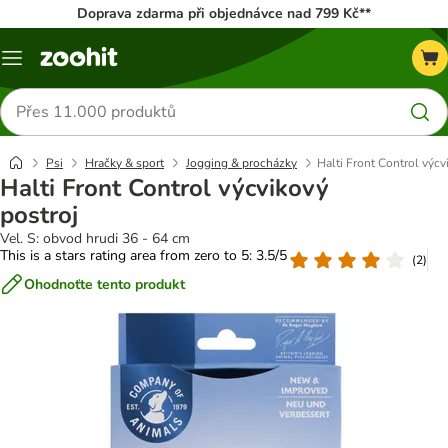
Doprava zdarma při objednávce nad 799 Kč**
Menu
Hledat
produkty
Psi
Hračky & sport
Jogging & procházky
Halti Front Control výcv
Halti Front Control výcvikový
postroj
Vel. S: obvod hrudi 36 - 64 cm
This is a stars rating area from zero to 5: 3.5/5
(
2
)
Ohodnoťte tento produkt