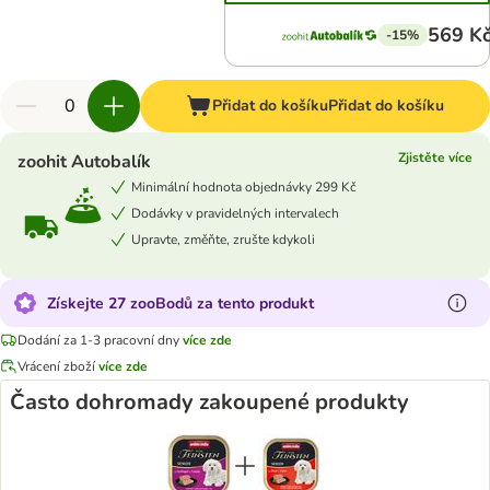
569 K
-15%
Přidat do košíku
Přidat do košíku
Zjistěte více
zoohit Autobalík
Minimální hodnota objednávky 299 Kč
Dodávky v pravidelných intervalech
Upravte, změňte, zrušte kdykoli
Získejte 27 zooBodů za tento produkt
Dodání za 1-3 pracovní dny
více zde
Vrácení zboží
více zde
Často dohromady zakoupené produkty