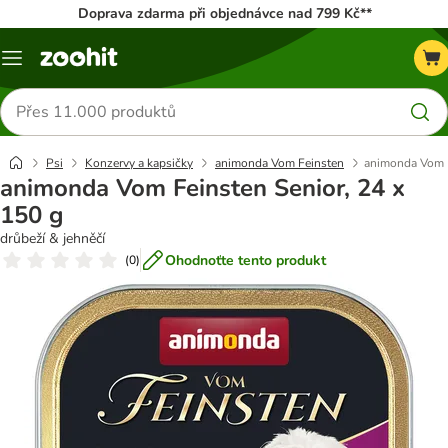
Doprava zdarma při objednávce nad 799 Kč**
Menu
Hledat
produkty
Psi
Konzervy a kapsičky
animonda Vom Feinsten
animonda Vom F
animonda Vom Feinsten Senior, 24 x
150 g
drůbeží & jehněčí
Ohodnoťte tento produkt
(
0
)