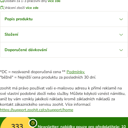
Dodání za 1-3 pracovní dny
více zde
Vrácení zboží
více zde
Popis produktu
Složení
Doporučené dávkování
*DC = nezávazně doporučená cena **
Podmínky.
"běžně" = Nejnižší cena produktu za posledních 30 dní.
zoohit má právo používat vaši e-mailovou adresu k přímé reklamě na
své vlastní podobné zboží nebo služby. Můžete kdykoli vznést námitku,
aniž by vám vznikly jakékoli náklady kromě základních nákladů za
kontakt zákaznického servisu zoohit. Více informací:
https://support.zoohit.cz/cs/support/home
333
Newsletter: nabídky pouze pro předplatitele; 10