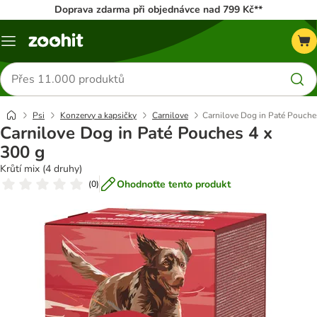
Doprava zdarma při objednávce nad 799 Kč**
Menu
Hledat
produkty
Psi
Konzervy a kapsičky
Carnilove
Carnilove Dog in Paté Pouche
Carnilove Dog in Paté Pouches 4 x
300 g
Krůtí mix (4 druhy)
Ohodnoťte tento produkt
(
0
)