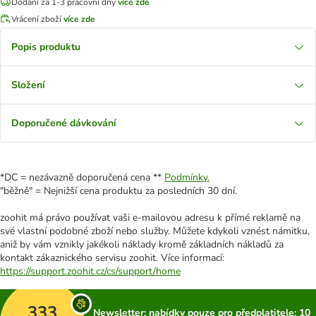
Dodání za 1-3 pracovní dny
více zde
Vrácení zboží
více zde
Popis produktu
Složení
Doporučené dávkování
*DC = nezávazně doporučená cena **
Podmínky.
"běžně" = Nejnižší cena produktu za posledních 30 dní.
zoohit má právo používat vaši e-mailovou adresu k přímé reklamě na
své vlastní podobné zboží nebo služby. Můžete kdykoli vznést námitku,
aniž by vám vznikly jakékoli náklady kromě základních nákladů za
kontakt zákaznického servisu zoohit. Více informací:
https://support.zoohit.cz/cs/support/home
333
Newsletter: nabídky pouze pro předplatitele; 10