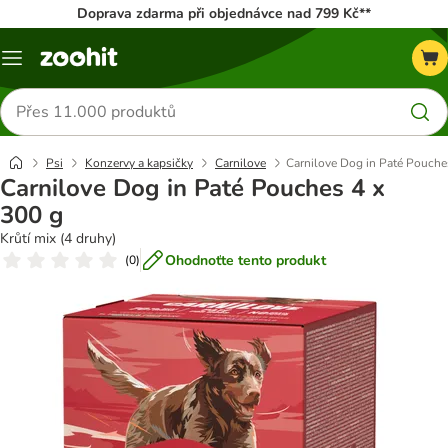
Doprava zdarma při objednávce nad 799 Kč**
Menu
Hledat
produkty
Psi
Konzervy a kapsičky
Carnilove
Carnilove Dog in Paté Pouche
Carnilove Dog in Paté Pouches 4 x
300 g
Krůtí mix (4 druhy)
Ohodnoťte tento produkt
(
0
)