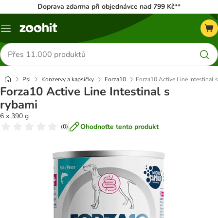
Doprava zdarma při objednávce nad 799 Kč**
Menu
Hledat
produkty
Psi
Konzervy a kapsičky
Forza10
Forza10 Active Line Intestinal 
Forza10 Active Line Intestinal s
rybami
6 x 390 g
Ohodnoťte tento produkt
(
0
)