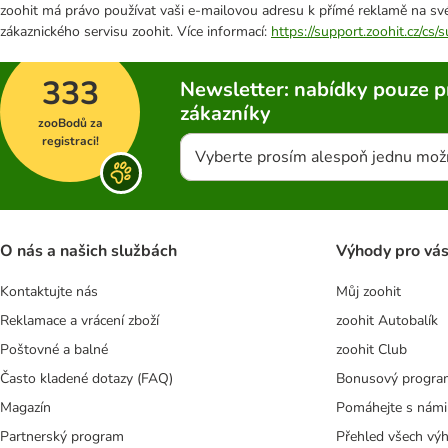
zoohit má právo používat vaši e-mailovou adresu k přímé reklamě na své
zákaznického servisu zoohit. Více informací:
https://support.zoohit.cz/cs
333
Newsletter: nabídky pouze p
zákazníky
zooBodů za
registraci!
Vyberte prosím alespoň jednu mož
O nás a našich službách
Výhody pro vá
Kontaktujte nás
Můj zoohit
Reklamace a vrácení zboží
zoohit Autobalík
Poštovné a balné
zoohit Club
Často kladené dotazy (FAQ)
Bonusový progra
Magazín
Pomáhejte s námi
Partnerský program
Přehled všech vý