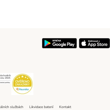
y
Security
Security
tálních službách
Likvidace baterií
Kontakt