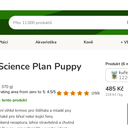
Hledat
produkty
Ptáci
Akvaristika
Koně
+ V
vřít menu: Malá zvířata
Otevřít menu: Ptáci
Otevřít menu: Akvaristika
Otevří
 Science Plan Puppy
Produkt (6 
kuře
122
x 370 g)
485 Kč
 rating area from zero to 5: 4.5/5
(
250
)
219 Kč / kg
 tento produkt
ní vlhké krmivo pro štěňata a mladé psy
aké pro březí nebo kojící feny
bená receptura, lehce stravitelná a chutná