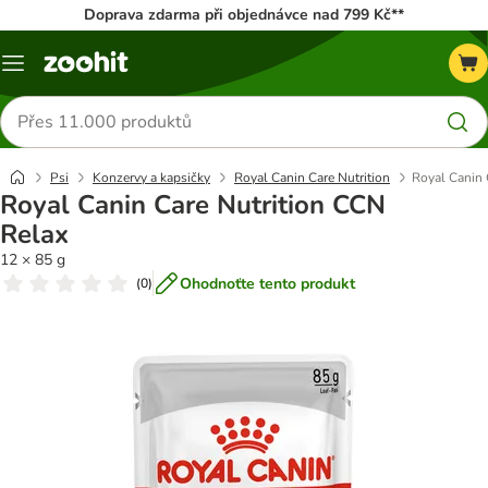
Doprava zdarma při objednávce nad 799 Kč**
Menu
Hledat
produkty
Psi
Konzervy a kapsičky
Royal Canin Care Nutrition
Royal Canin 
Royal Canin Care Nutrition CCN
Relax
12 × 85 g
Ohodnoťte tento produkt
(
0
)