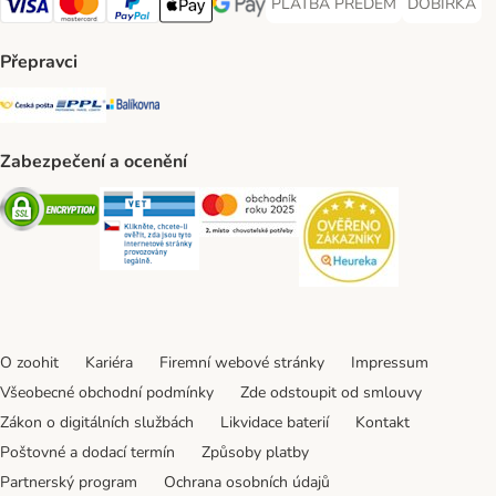
PLATBA PŘEDEM
DOBÍRKA
PLATBA PŘEDEM Payment Met
DOBÍRKA Pa
Visa Payment Method
Mastercard Payment Method
PayPal Payment Method
Apple pay Payment Method
GooglePay Payment Method
Přepravci
Česká pošta Shipping Method
PPL Shipping Method
Balíkovna Shipping Method
Zabezpečení a ocenění
Security
Security
Security
Security
O zoohit
Kariéra
Firemní webové stránky
Impressum
Všeobecné obchodní podmínky
Zde odstoupit od smlouvy
Zákon o digitálních službách
Likvidace baterií
Kontakt
Poštovné a dodací termín
Způsoby platby
Partnerský program
Ochrana osobních údajů