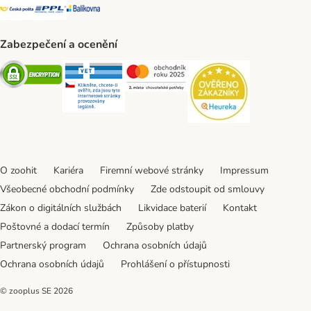
Česká pošta Shipping Method
PPL Shipping Method
Balíkovna Shipping Method
Zabezpečení a ocenění
Security
Security
Security
Security
O zoohit
Kariéra
Firemní webové stránky
Impressum
Všeobecné obchodní podmínky
Zde odstoupit od smlouvy
Zákon o digitálních službách
Likvidace baterií
Kontakt
Poštovné a dodací termín
Způsoby platby
Partnerský program
Ochrana osobních údajů
Ochrana osobních údajů
Prohlášení o přístupnosti
© zooplus SE
2026