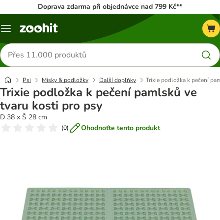
Doprava zdarma při objednávce nad 799 Kč**
Menu
Hledat
produkty
Psi
Misky & podložky
Další doplňky
Trixie podložka k pečení pam
Trixie podložka k pečení pamlsků ve
tvaru kosti pro psy
D 38 x Š 28 cm
Ohodnoťte tento produkt
(
0
)