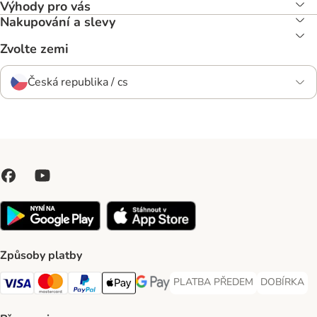
Výhody pro vás
Nakupování a slevy
Zvolte zemi
Česká republika / cs
Způsoby platby
PLATBA PŘEDEM
DOBÍRKA
PLATBA PŘEDEM Payment Met
DOBÍRKA Pa
Visa Payment Method
Mastercard Payment Method
PayPal Payment Method
Apple pay Payment Method
GooglePay Payment Method