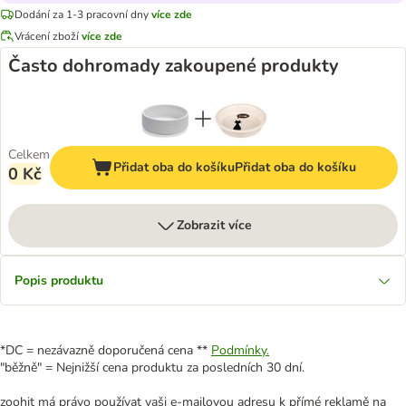
Dodání za 1-3 pracovní dny
více zde
Vrácení zboží
více zde
Často dohromady zakoupené produkty
Celkem
Přidat oba do košíku
Přidat oba do košíku
0 Kč
Zobrazit více
Popis produktu
*DC = nezávazně doporučená cena **
Podmínky.
"běžně" = Nejnižší cena produktu za posledních 30 dní.
zoohit má právo používat vaši e-mailovou adresu k přímé reklamě na