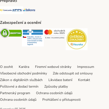
Přepravci
Česká pošta Shipping Method
PPL Shipping Method
Balíkovna Shipping Method
Zabezpečení a ocenění
Security
Security
Security
Security
O zoohit
Kariéra
Firemní webové stránky
Impressum
Všeobecné obchodní podmínky
Zde odstoupit od smlouvy
Zákon o digitálních službách
Likvidace baterií
Kontakt
Poštovné a dodací termín
Způsoby platby
Partnerský program
Ochrana osobních údajů
Ochrana osobních údajů
Prohlášení o přístupnosti